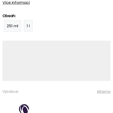
Více informací
Obsah:
251 ml
1 l
Výrobce:
Alterna