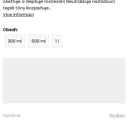
ošetřuje a zlepšuje rozčesání Neutralizuje nežádoucí
teplé tóny Rozjasňuje...
Více informací
Obsah:
300 ml
500 ml
1 l
Výrobce:
Redken