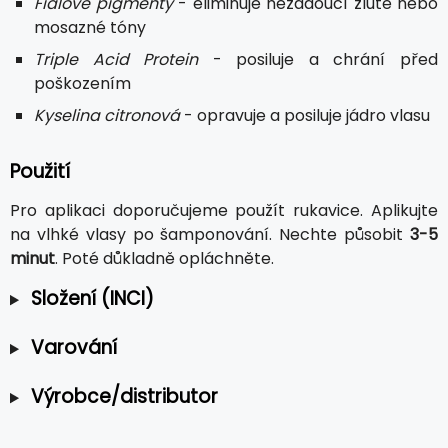
Fialové pigmenty
- eliminuje nežádoucí žluté nebo
mosazné tóny
Triple Acid Protein
- posiluje a chrání před
poškozením
Kyselina citronová
- opravuje a posiluje jádro vlasu
Použití
Pro aplikaci doporučujeme použít rukavice. Aplikujte
na vlhké vlasy po šamponování. Nechte působit
3-5
minut
. Poté důkladně opláchněte.
Složení (INCI)
Varování
Výrobce/distributor