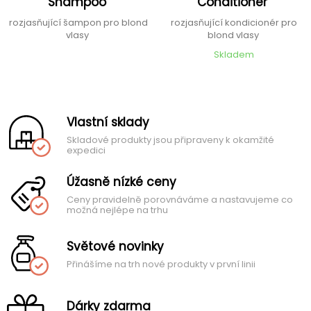
Shampoo
Conditioner
rozjasňující šampon pro blond
rozjasňující kondicionér pro
vlasy
blond vlasy
Skladem
Vlastní sklady
Skladové produkty jsou připraveny k okamžité
expedici
Úžasně nízké ceny
Ceny pravidelně porovnáváme a nastavujeme co
možná nejlépe na trhu
Světové novinky
Přinášíme na trh nové produkty v první linii
Dárky zdarma