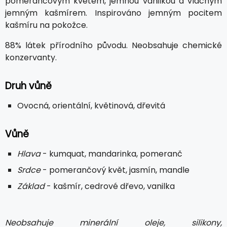
pomerančovým květem, jemnou vanilkou a vláčným
jemným kašmírem. Inspirováno jemným pocitem
kašmíru na pokožce.
88% látek přírodního původu. Neobsahuje chemické
konzervanty.
Druh vůně
Ovocná, orientální, květinová, dřevitá
Vůně
Hlava
- kumquat, mandarinka, pomeranč
Srdce
- pomerančový květ, jasmín, mandle
Základ
- kašmír, cedrové dřevo, vanilka
Neobsahuje minerální oleje, silikony,