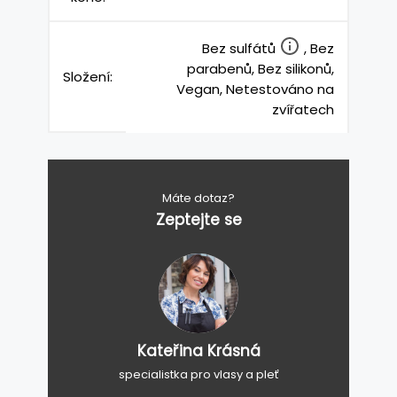
Bez sulfátů
, Bez
parabenů, Bez silikonů,
Složení:
Vegan, Netestováno na
zvířatech
Máte dotaz?
Zeptejte se
Kateřina Krásná
specialistka pro vlasy a pleť