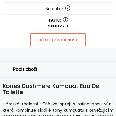
Na dotaz
493 Kč
9 860 Kč / 1 l
HLÍDAT DOSTUPNOST
Popis zboží
Korres Cashmere Kumquat Eau De
Toilette
Dámská toaletní vůně ve spreji s rafinovanou vůní,
která kombinuje sladké tóny kumquatu s osvěžujícím