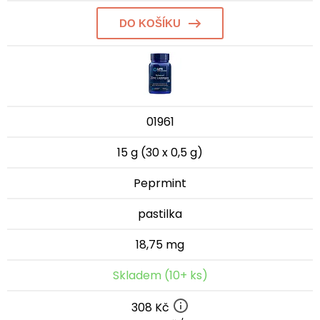
DO KOŠÍKU
01961
15 g (30 x 0,5 g)
Peprmint
pastilka
18,75 mg
Skladem (10+ ks)
308 Kč