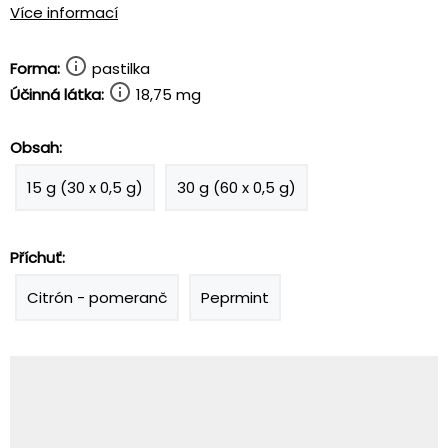
Více informací
Forma:
pastilka
Účinná látka:
18,75 mg
Obsah:
15 g (30 x 0,5 g)
30 g (60 x 0,5 g)
Příchuť:
Citrón - pomeranč
Peprmint