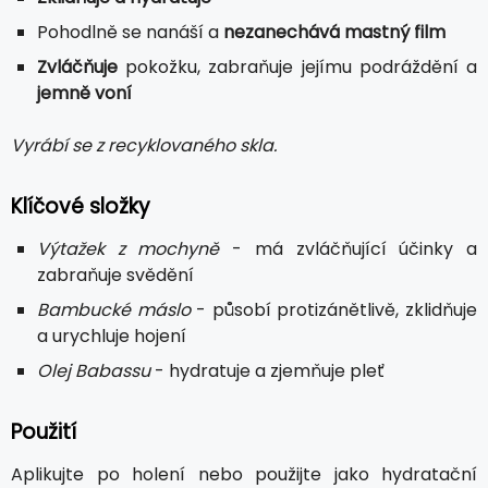
Pohodlně se nanáší a
nezanechává mastný film
Zvláčňuje
pokožku, zabraňuje jejímu podráždění a
jemně voní
Vyrábí se z recyklovaného skla.
Klíčové složky
Výtažek z mochyně
- má zvláčňující účinky a
zabraňuje svědění
Bambucké máslo
- působí protizánětlivě, zklidňuje
a urychluje hojení
Olej Babassu
- hydratuje a zjemňuje pleť
Použití
Aplikujte po holení nebo použijte jako hydratační