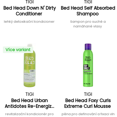
TIGI
TIGI
Bed Head Down N' Dirty
Bed Head Self Absorbed
Conditioner
Shampoo
lehký detoxikační kondicioner
šampon pro suché a
namáhané vlasy
Více variant
TIGI
TIGI
Bed Head Urban
Bed Head Foxy Curls
Antidotes Re-Energize
Extreme Curl Mousse
Conditioner
revitalizační kondicionér pro
pěna pro definování a fixaci vln