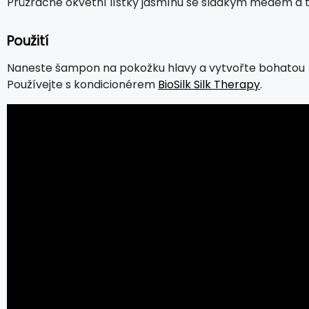
Průzračné okvětní lístky jasmínu se sladkým medem a tón
Použití
Naneste šampon na pokožku hlavy a vytvořte bohatou 
Používejte s kondicionérem
BioSilk Silk Therapy
.