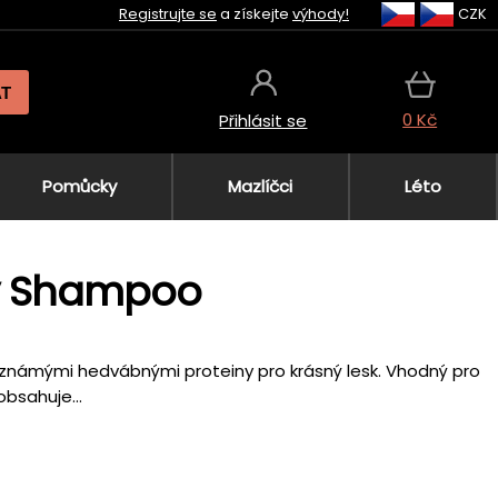
Registrujte se
a získejte
výhody!
CZK
AT
0 Kč
Přihlásit se
Pomůcky
Mazlíčci
Léto
apy Shampoo
i a známými hedvábnými proteiny pro krásný lesk. Vhodný pro
obsahuje...