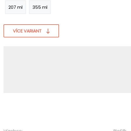
207 ml
355 ml
VÍCE VARIANT
Výrobce:
BioSilk