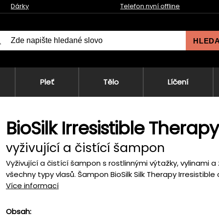
Dárky
Telefon nyní offline
HLED
Pleť
Tělo
Líčení
BioSilk Irresistible Ther
vyživující a čistící šampon
Vyživující a čistící šampon s rostlinnými výtažky, vylinam
všechny typy vlasů. Šampon BioSilk Silk Therapy Irresistible 
Více informací
Obsah: