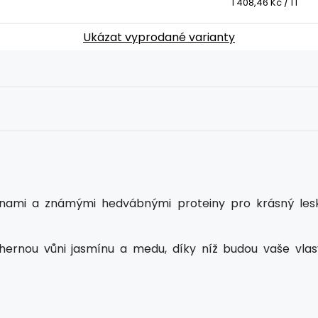
1 408,46 Kč / 1 l
Ukázat vyprodané varianty
vylinami a známými hedvábnými proteiny pro krásný lesk
ádhernou vůni jasmínu a medu, díky níž budou vaše vlas