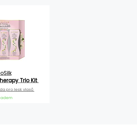
ioSilk
 Therapy Trio Kit
a pro lesk vlasů
ladem