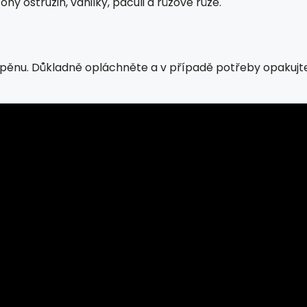
y ostružin, vanilky, pačuli a růžové růže.
pěnu. Důkladně opláchněte a v případě potřeby opakujte