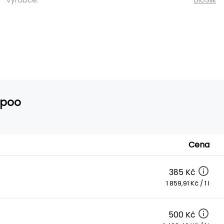
mpoo
Cena
385 Kč
1 859,91 Kč / 1 l
500 Kč