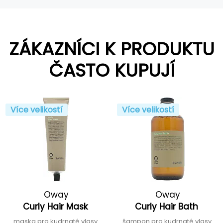
ZÁKAZNÍCI K PRODUKTU
ČASTO KUPUJÍ
Více velikostí
Více velikostí
Oway
Oway
Curly Hair Mask
Curly Hair Bath
maska pro kudrnaté vlasy
šampon pro kudrnaté vlasy