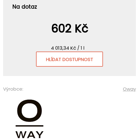
Na dotaz
602 Kč
4 013,34 Kč / 1 l
HLÍDAT DOSTUPNOST
Výrobce:
Oway