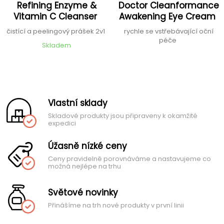
Refining Enzyme &
Doctor Cleanformance
Vitamin C Cleanser
Awakening Eye Cream
čistící a peelingový prášek 2v1
rychle se vstřebávající oční
péče
Skladem
Vlastní sklady
Skladové produkty jsou připraveny k okamžité
expedici
Úžasně nízké ceny
Ceny pravidelně porovnáváme a nastavujeme co
možná nejlépe na trhu
Světové novinky
Přinášíme na trh nové produkty v první linii