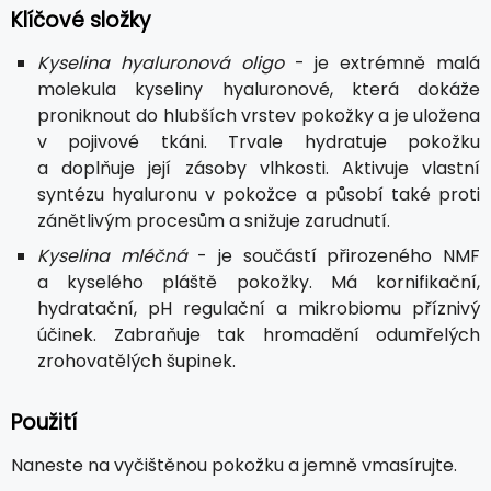
Klíčové složky
Kyselina hyaluronová oligo
- je extrémně malá
molekula kyseliny hyaluronové, která dokáže
proniknout do hlubších vrstev pokožky a je uložena
v pojivové tkáni. Trvale hydratuje pokožku
a doplňuje její zásoby vlhkosti. Aktivuje vlastní
syntézu hyaluronu v pokožce a působí také proti
zánětlivým procesům a snižuje zarudnutí.
Kyselina mléčná
- je součástí přirozeného NMF
a kyselého pláště pokožky. Má kornifikační,
hydratační, pH regulační a mikrobiomu příznivý
účinek. Zabraňuje tak hromadění odumřelých
zrohovatělých šupinek.
Použití
Naneste na vyčištěnou pokožku a jemně vmasírujte.