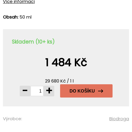
Více informací
Obsah:
50 ml
Skladem (10+ ks)
1 484 Kč
29 680 Kč / 1 l
-
+
DO KOŠÍKU
Výrobce:
Biodroga