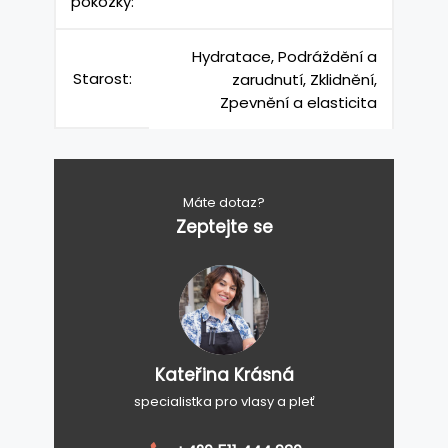
pokožky:
Hydratace, Podráždění a
Starost:
zarudnutí, Zklidnění,
Zpevnění a elasticita
Máte dotaz?
Zeptejte se
Kateřina Krásná
specialistka pro vlasy a pleť