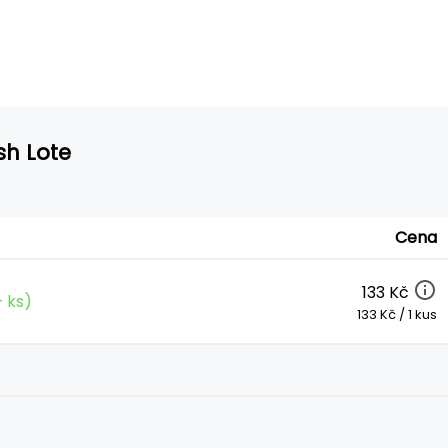
ish Lote
Cena
133 Kč
 ks)
133 Kč / 1 kus