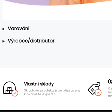
Varování
Výrobce/distributor
Ú
Vlastní sklady
Ce
Skladové produkty jsou připraveny
na
k okamžité expedici
tr