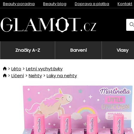
Beauty poradna
Beauty blog
Doprava a platba
Kontakt
Značky A-Z
Barvení
Vlasy
Léto
Letní vychytávky
Líčení
Nehty
Laky na nehty