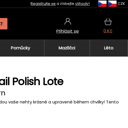
Registrujte se
a získejte
výhody!
CZK
AT
0 Kč
Přihlásit se
Pomůcky
Mazlíčci
Léto
ail Polish Lote
rn
 budou vaše nehty krásné a upravené během chvilky! Tento