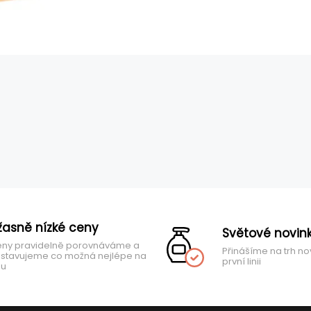
žasně nízké ceny
Světové novin
ny pravidelně porovnáváme a
Přinášíme na trh no
stavujeme co možná nejlépe na
první linii
hu