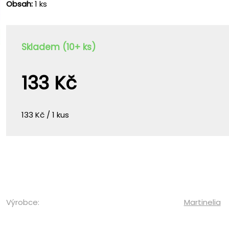
Obsah:
1 ks
Skladem (10+ ks)
133 Kč
133 Kč / 1 kus
Výrobce:
Martinelia