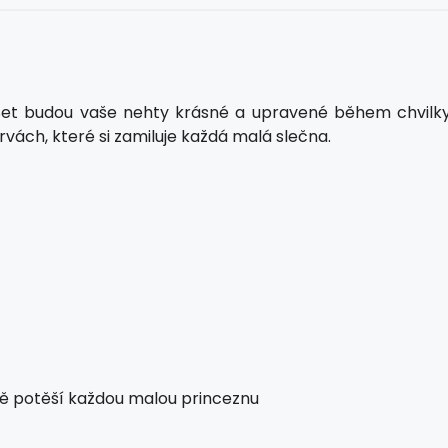
sh Set budou vaše nehty krásné a upravené během chvilky
rvách, které si zamiluje každá malá slečna.
ně potěší každou malou princeznu