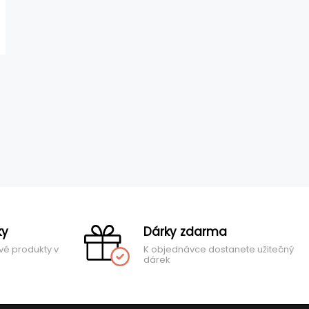
ky
Dárky zdarma
vé produkty v
K objednávce dostanete užitečný
dárek