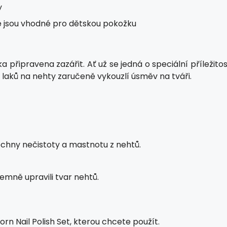
y
é jsou vhodné pro dětskou pokožku
čka připravena zazářit. Ať už se jedná o speciální příležito
aků na nehty zaručeně vykouzlí úsměv na tváři.
echny nečistoty a mastnotu z nehtů.
jemně upravili tvar nehtů.
orn Nail Polish Set, kterou chcete použít.