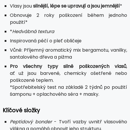
Vlasy jsou
silnější, lépe se upravují a jsou jemnější
*
Obnovuje 2 roky poškození během jednoho
použití*
*
Hedvábná textura
Inspirovaná péčí o pleť obličeje
Vůně: Příjemný aromatický mix bergamotu, vanilky,
santalového dřeva a pižma
Pro všechny typy silně poškozených vlasů
,
ať už jsou barvené, chemicky ošetřené nebo
poškozené teplem.
*Spotřebitelský test na základě 2 týdnů po použití
šamponu + oplachového séra + masky.
Klíčové složky
Peptidový bonder
- Tvoří vazby uvnitř vlasového
vlákna a pomáhá obnovit jeho strukturu.