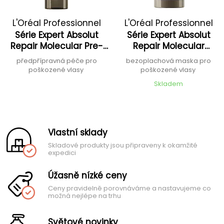
L'Oréal Professionnel
L'Oréal Professionnel
Série Expert Absolut
Série Expert Absolut
Repair Molecular Pre-
Repair Molecular
Treatment
Professional Leave-In
předpřípravná péče pro
bezoplachová maska pro
Mask
poškozené vlasy
poškozené vlasy
Skladem
Vlastní sklady
Skladové produkty jsou připraveny k okamžité
expedici
Úžasně nízké ceny
Ceny pravidelně porovnáváme a nastavujeme co
možná nejlépe na trhu
Světové novinky