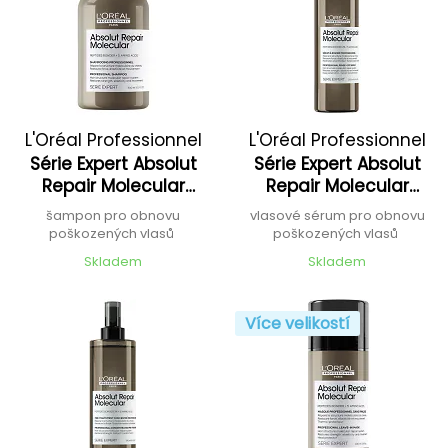
L'Oréal Professionnel
L'Oréal Professionnel
Série Expert Absolut
Série Expert Absolut
Repair Molecular
Repair Molecular
Professional Shampoo
Professional Rinse-Off
šampon pro obnovu
vlasové sérum pro obnovu
Serum
poškozených vlasů
poškozených vlasů
Skladem
Skladem
Více velikostí