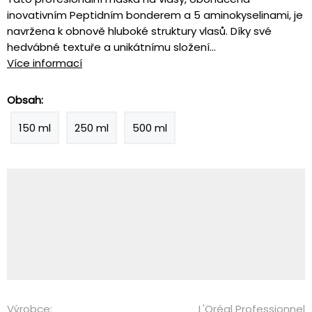
inovativním Peptidním bonderem a 5 aminokyselinami, je
navržena k obnově hluboké struktury vlasů. Díky své
hedvábné textuře a unikátnímu složení...
Více informací
Obsah:
150 ml
250 ml
500 ml
Výrobce:
L'Oréal Professionnel