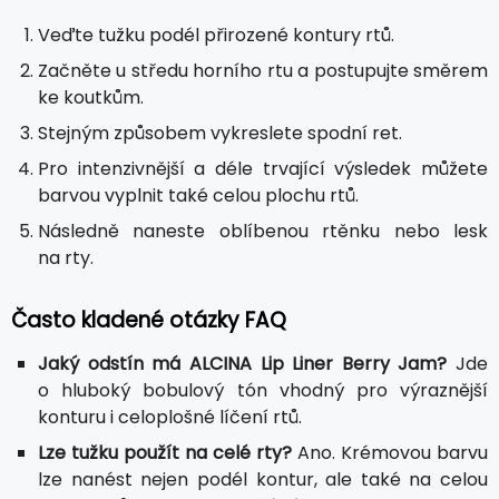
Veďte tužku podél přirozené kontury rtů.
Začněte u středu horního rtu a postupujte směrem
ke koutkům.
Stejným způsobem vykreslete spodní ret.
Pro intenzivnější a déle trvající výsledek můžete
barvou vyplnit také celou plochu rtů.
Následně naneste oblíbenou rtěnku nebo lesk
na rty.
Často kladené otázky FAQ
Jaký odstín má ALCINA Lip Liner Berry Jam?
Jde
o hluboký bobulový tón vhodný pro výraznější
konturu i celoplošné líčení rtů.
Lze tužku použít na celé rty?
Ano. Krémovou barvu
lze nanést nejen podél kontur, ale také na celou