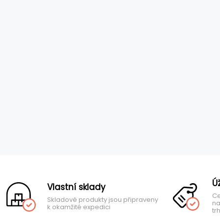
Ú
Vlastní sklady
Ce
Skladové produkty jsou připraveny
na
k okamžité expedici
tr