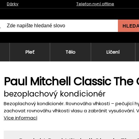
Dárky
Telefon nyní offline
HLED
Pleť
Tělo
Líčení
Paul Mitchell Classic The
bezoplachový kondicionér
Bezoplachový kondicionér. Rovnováha vlhkosti – pečující h
zachovat rovnováhu vlhkosti vlasu a zabránit vysušování. V
Více informací