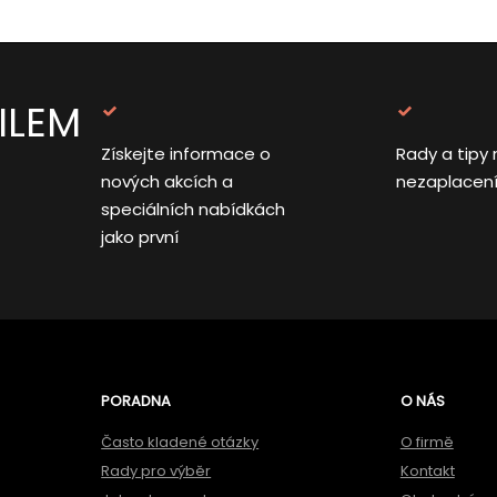
ILEM
Získejte informace o
Rady a tipy 
nových akcích a
nezaplacen
speciálních nabídkách
jako první
PORADNA
O NÁS
Často kladené otázky
O firmě
Rady pro výběr
Kontakt