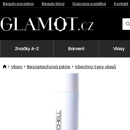
Beauty poradna
Beauty blog
Doprava a platba
Kontakt
Značky A-Z
Barvení
Vlasy
Vlasy
Bezoplachová péče
Všechny typy vlasů