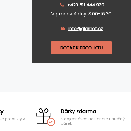
+420 511 444 930
V pracovní dny: 8:00-16:30
info@glamot.cz
DOTAZ K PRODUKTU
ky
Dárky zdarma
vé produkty v
K objednávce dostanete užitečný
dárek