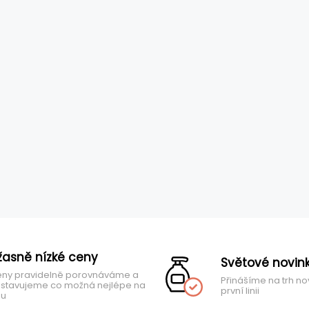
žasně nízké ceny
Světové novin
ny pravidelně porovnáváme a
Přinášíme na trh no
stavujeme co možná nejlépe na
první linii
hu