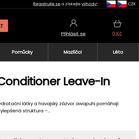
Registrujte se
a získejte
výhody!
CZK
AT
0 Kč
Přihlásit se
Pomůcky
Mazlíčci
Léto
 Conditioner Leave-In
ydratační látky a havajský zázvor awapuhi pomáhají
ylepšená struktura –...