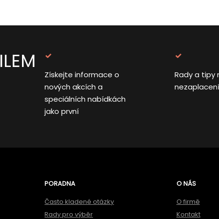
ILEM
Získejte informace o
Rady a tipy 
nových akcích a
nezaplacen
speciálních nabídkách
jako první
PORADNA
O NÁS
Často kladené otázky
O firmě
Rady pro výběr
Kontakt