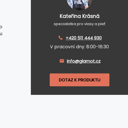
Kateřina Krásná
specialistka pro vlasy a pleť
o
u
+420 511 444 930
V pracovní dny: 8:00-16:30
info@glamot.cz
DOTAZ K PRODUKTU