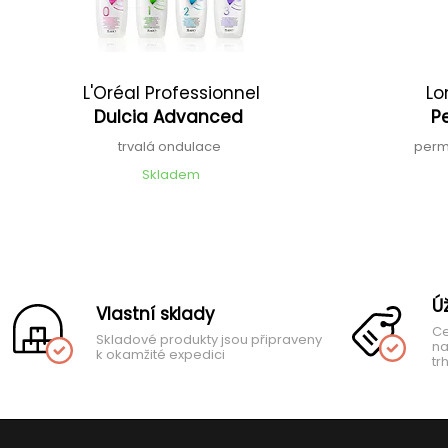
L'Oréal Professionnel
Lo
Dulcia Advanced
P
trvalá ondulace
perm
Skladem
Ú
Vlastní sklady
Ce
Skladové produkty jsou připraveny
na
k okamžité expedici
tr