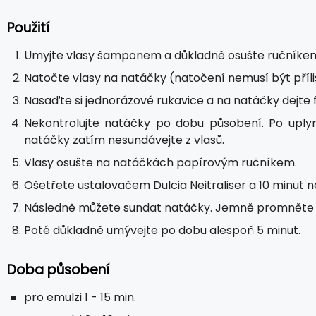
Použití
Umyjte vlasy šamponem a důkladně osušte ručníke
Natočte vlasy na natáčky (natočení nemusí být příliš
Nasaďte si jednorázové rukavice a na natáčky dejte fó
Nekontrolujte natáčky po dobu působení. Po uply
natáčky zatím nesundávejte z vlasů.
Vlasy osušte na natáčkách papírovým ručníkem.
Ošetřete ustalovačem Dulcia Neitraliser a 10 minut n
Následně můžete sundat natáčky. Jemně promněte v
Poté důkladně umývejte po dobu alespoň 5 minut.
Doba působení
pro emulzi 1 - 15 min.