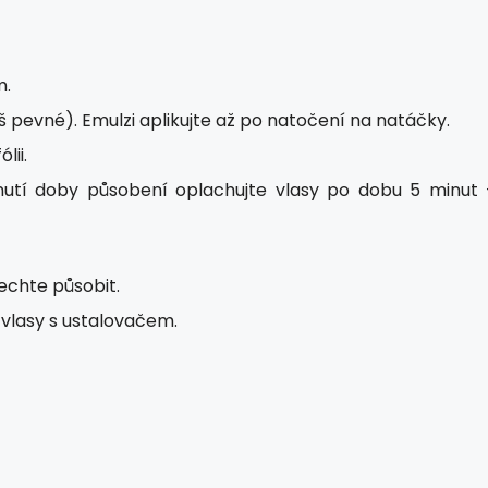
m.
 pevné). Emulzi aplikujte až po natočení na natáčky.
lii.
nutí doby působení oplachujte vlasy po dobu 5 minut 
echte působit.
lasy s ustalovačem.