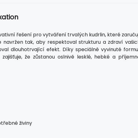
xation
ativní řešení pro vytváření trvalých kudrlin, které zaruču
e navržen tak, aby respektoval strukturu a zdraví vašic
val dlouhotrvající efekt. Díky speciálně vyvinuté formul
jišťuje, že zůstanou oslnivě lesklé, hebké a příjemn
otřebné živiny