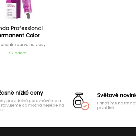
nda Professional
ermanent Color
anentní barva na vlasy
Skladem
žasně nízké ceny
Světové novin
ny pravidelně porovnáváme a
Přinášíme na trh no
stavujeme co možná nejlépe na
první linii
hu