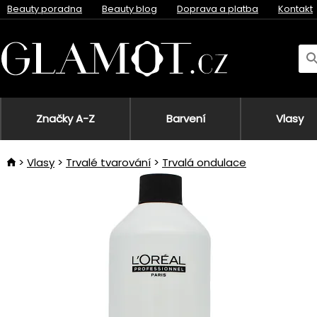
Beauty poradna
Beauty blog
Doprava a platba
Kontakt
Značky A-Z
Barvení
Vlasy
Vlasy
Trvalé tvarování
Trvalá ondulace