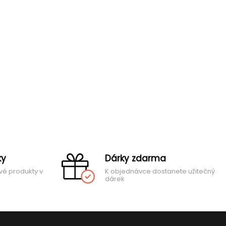
ky
Dárky zdarma
vé produkty v
K objednávce dostanete užitečný
dárek