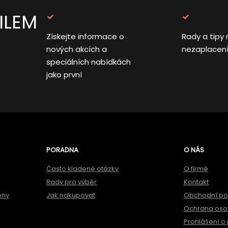
ILEM
Získejte informace o
Rady a tipy 
nových akcích a
nezaplacen
speciálních nabídkách
jako první
PORADNA
O NÁS
Často kladené otázky
O firmě
Rady pro výběr
Kontakt
ěny
Jak nakupovat
Obchodní p
Ochrana oso
Prohlášení o 