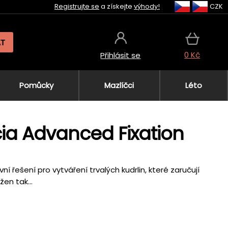
Registrujte se
a získejte
výhody!
CZK
AT
0 Kč
Přihlásit se
Pomůcky
Mazlíčci
Léto
cia Advanced Fixation
í řešení pro vytváření trvalých kudrlin, které zaručují
en tak...