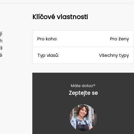
Klíčové vlastnosti
jí
Pro koho:
Pro ženy
h
i
é
Typ vlasů:
Všechny typy
Máte dotaz?
Zeptejte se