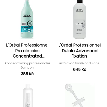
L'Oréal Professionnel
L'Oréal Professionnel
Pro classics
Dulcia Advanced
Concentrated
Fixation
Shampoo
koncentrovaný profesionální
ustálovač trvalé ondulace
šampon
645 Kč
385 Kč