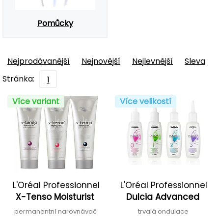
Pomůcky
Nejprodávanější
Nejnovější
Nejlevnější
Sleva
Stránka:
1
Více variant
Více velikostí
L'Oréal Professionnel
L'Oréal Professionnel
X-Tenso Moisturist
Dulcia Advanced
permanentní narovnávač
trvalá ondulace