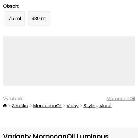
Obsah:
75 ml
330 ml
Výrobce:
MoroccanOil
Značka
MoroccanOil
Vlasy
Styling vlasů
Varianty MoroccanOil Luminous