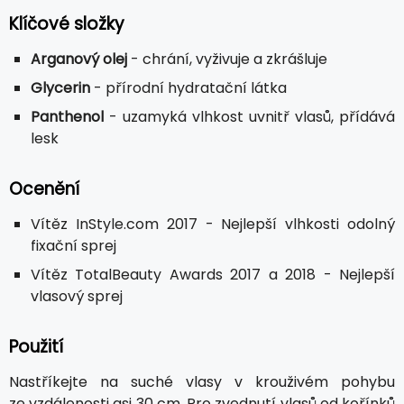
Klíčové složky
Arganový olej
- chrání, vyživuje a zkrášluje
Glycerin
- přírodní hydratační látka
Panthenol
- uzamyká vlhkost uvnitř vlasů, přídává
lesk
Ocenění
Vítěz InStyle.com 2017 - Nejlepší vlhkosti odolný
fixační sprej
Vítěz TotalBeauty Awards 2017 a 2018 - Nejlepší
vlasový sprej
Použití
Nastříkejte na suché vlasy v krouživém pohybu
ze vzdálenosti asi 30 cm. Pro zvednutí vlasů od kořínků