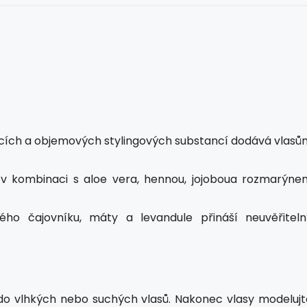
ících a objemových stylingových substancí dodává vlasů
ky v kombinaci s aloe vera, hennou, jojoboua rozmarýne
ého čajovníku, máty a levandule přináší neuvěřiteln
do vlhkých nebo suchých vlasů. Nakonec vlasy modelujt