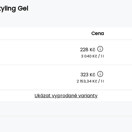
tyling Gel
Cena
228 Kč
3 040 Kč / 1 l
323 Kč
2 153,34 Kč / 1 l
Ukázat vyprodané varianty