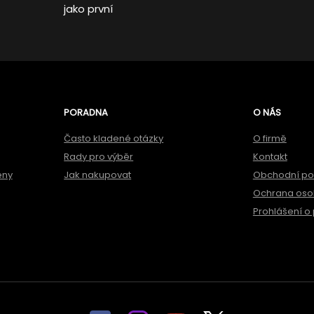
jako první
PORADNA
O NÁS
Často kladené otázky
O firmě
Rady pro výběr
Kontakt
ěny
Jak nakupovat
Obchodní p
Ochrana oso
Prohlášení o 