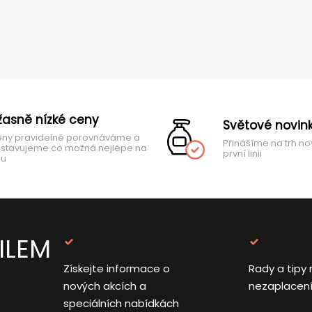
žasně nízké ceny
Světové novin
ny pravidelně porovnáváme a
Přinášíme na trh no
stavujeme co možná nejlépe na
první linii
hu
ILEM
Získejte informace o
Rady a tipy 
nových akcích a
nezaplacen
speciálních nabídkách