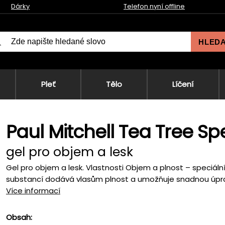
Dárky
Telefon nyní offline
HLED
Pleť
Tělo
Líčení
Paul Mitchell Tea Tree Spe
gel pro objem a lesk
Gel pro objem a lesk. Vlastnosti Objem a plnost – speciál
substancí dodává vlasům plnost a umožňuje snadnou úpra
Více informací
Obsah: