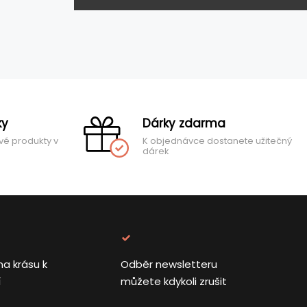
ky
Dárky zdarma
vé produkty v
K objednávce dostanete užitečný
dárek
na krásu k
Odběr newsletteru
í
můžete kdykoli zrušit