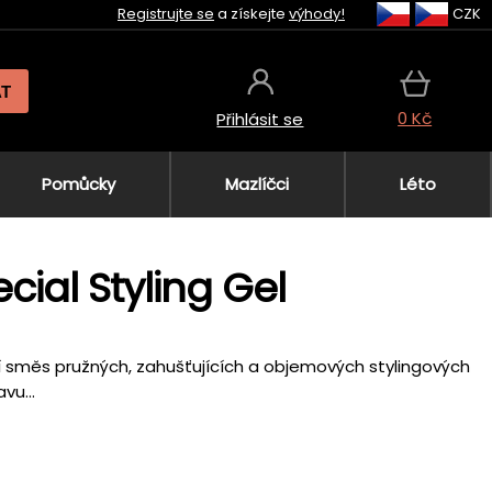
Registrujte se
a získejte
výhody!
CZK
AT
0 Kč
Přihlásit se
Pomůcky
Mazlíčci
Léto
cial Styling Gel
ní směs pružných, zahušťujících a objemových stylingových
vu...