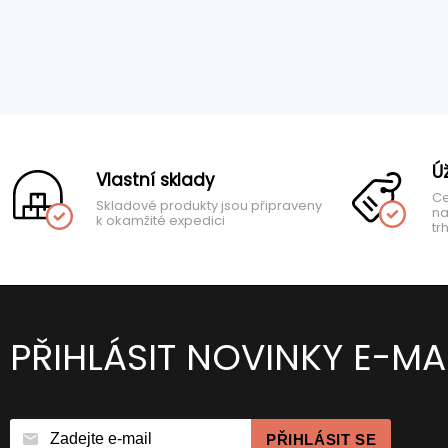
Ú
Vlastní sklady
Ce
Skladové produkty jsou připraveny
na
k okamžité expedici
tr
PŘIHLÁSIT NOVINKY E-MA
PŘIHLÁSIT SE