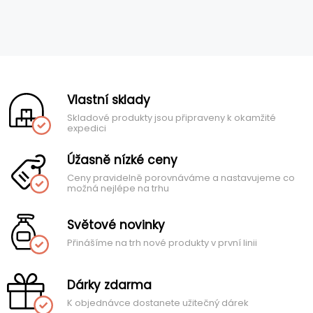
Vlastní sklady
Skladové produkty jsou připraveny k okamžité
expedici
Úžasně nízké ceny
Ceny pravidelně porovnáváme a nastavujeme co
možná nejlépe na trhu
Světové novinky
Přinášíme na trh nové produkty v první linii
Dárky zdarma
K objednávce dostanete užitečný dárek