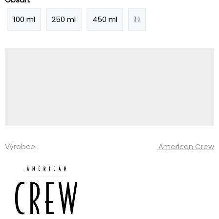
100 ml
250 ml
450 ml
1 l
Výrobce:
American Crew