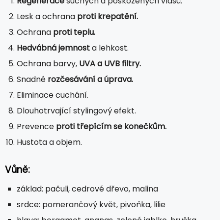
Regenerace
suchých a poškozených vlasů.
Lesk a ochrana
proti krepatění.
Ochrana
proti teplu.
Hedvábná jemnost
a lehkost.
Ochrana barvy,
UVA a UVB filtry.
Snadné
rozčesávání a úprava.
Eliminace cuchání.
Dlouhotrvající stylingový efekt.
Prevence
proti třepícím se konečkům.
Hustota a objem.
Vůně:
základ: pačuli, cedrové dřevo, malina
srdce: pomerančový květ, pivoňka, lilie