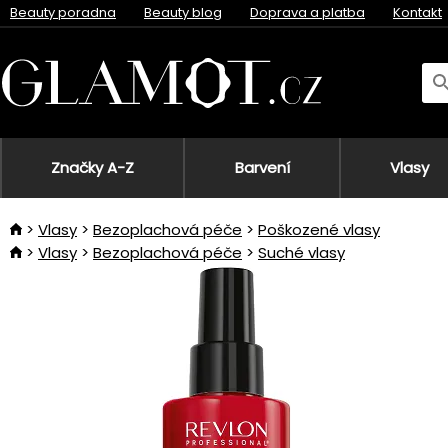
Beauty poradna
Beauty blog
Doprava a platba
Kontakt
Značky A-Z
Barvení
Vlasy
Vlasy
Bezoplachová péče
Poškozené vlasy
Vlasy
Bezoplachová péče
Suché vlasy