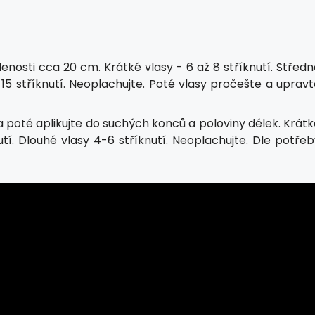
enosti cca 20 cm. Krátké vlasy - 6 až 8 stříknutí. Střed
ž 15 stříknutí. Neoplachujte. Poté vlasy pročešte a uprav
a poté aplikujte do suchých konců a poloviny délek. Krát
utí. Dlouhé vlasy 4-6 stříknutí. Neoplachujte. Dle potře