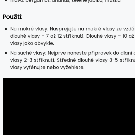
hlava: bergamot, ananas, zelené jablko, hruška
Použití:
Na mokré vlasy: Nasprejujte na mokré vlasy ze vzdál
dlouhé vlasy - 7 až 12 stříknutí. Dlouhé vlasy – 10 a
vlasy jako obvykle.
Na suché vlasy: Nejprve naneste přípravek do dlaní 
vlasy 2-3 stříknutí. Středně dlouhé vlasy 3-5 stříkn
vlasy vyfénujte nebo vyžehlete.