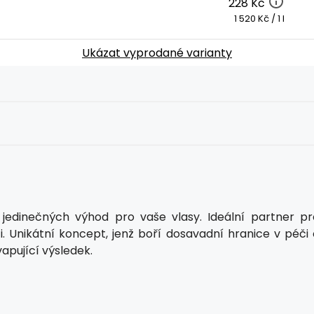
228 Kč
1 520 Kč / 1 l
Ukázat vyprodané varianty
 jedinečných výhod pro vaše vlasy. Ideální partner pr
i. Unikátní koncept, jenž boří dosavadní hranice v péči 
apující výsledek.