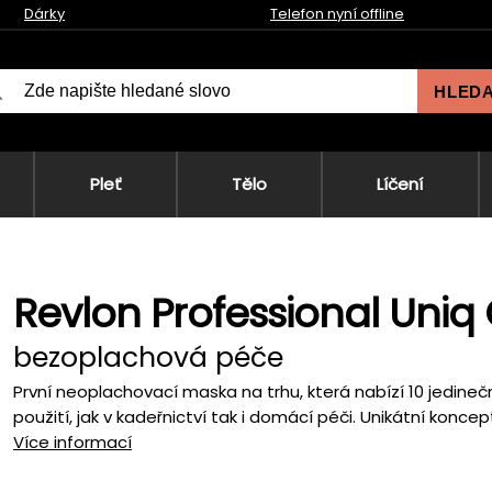
Dárky
Telefon nyní offline
HLED
Pleť
Tělo
Líčení
Revlon Professional Uni
bezoplachová péče
První neoplachovací maska na trhu, která nabízí 10 jedineč
použití, jak v kadeřnictví tak i domácí péči. Unikátní koncept
Více informací