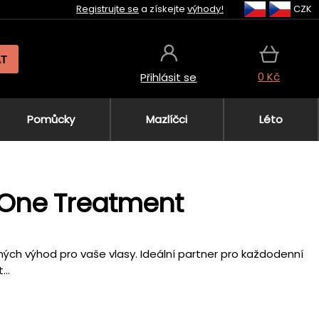
Registrujte se
a získejte
výhody!
CZK
AT
0 Kč
Přihlásit se
Pomůcky
Mazlíčci
Léto
q One Treatment
ných výhod pro vaše vlasy. Ideální partner pro každodenní
...