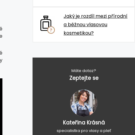
Jaký je rozdíl mezi přírodní
a běžnou vlasovou
ně
kosmetikou?
te
ké
by
Máte dotaz?
Zeptejte se
Kateřina Krásná
specialistka pro vlasy a pleť