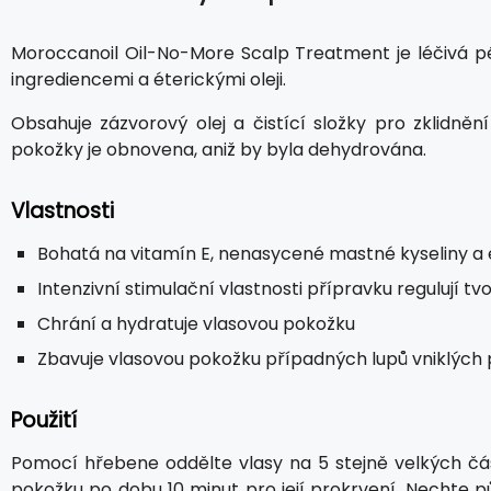
Moroccanoil Oil-No-More Scalp Treatment je léčivá p
ingrediencemi a éterickými oleji.
Obsahuje zázvorový olej a čistící složky pro zklidně
pokožky je obnovena, aniž by byla dehydrována.
Vlastnosti
Bohatá na vitamín E, nenasycené mastné kyseliny a ét
Intenzivní stimulační vlastnosti přípravku regulují 
Chrání a hydratuje vlasovou pokožku
Zbavuje vlasovou pokožku případných lupů vniklýc
Použití
Pomocí hřebene oddělte vlasy na 5 stejně velkých čás
pokožku po dobu 10 minut pro její prokrvení. Nechte