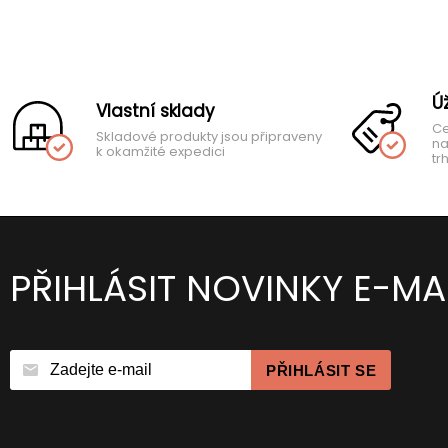
Ú
Vlastní sklady
Ce
Skladové produkty jsou připraveny
na
k okamžité expedici
tr
PŘIHLÁSIT NOVINKY E-MA
PŘIHLÁSIT SE