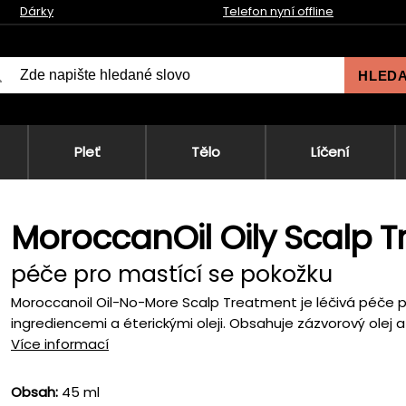
Dárky
Telefon nyní offline
HLED
Pleť
Tělo
Líčení
MoroccanOil Oily Scalp 
péče pro mastící se pokožku
Moroccanoil Oil-No-More Scalp Treatment je léčivá péče pr
ingrediencemi a éterickými oleji. Obsahuje zázvorový olej a či
Více informací
Obsah:
45 ml