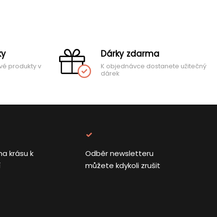
ky
Dárky zdarma
vé produkty v
K objednávce dostanete užitečný
dárek
na krásu k
Odběr newsletteru
í
můžete kdykoli zrušit