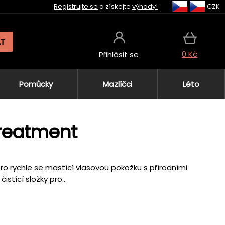
Registrujte se
a získejte
výhody!
CZK
AT
0 Kč
Přihlásit se
Pomůcky
Mazlíčci
Léto
Treatment
o rychle se mastící vlasovou pokožku s přírodními
stící složky pro...