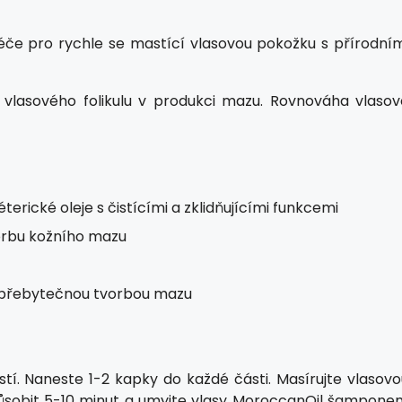
éče pro rychle se mastící vlasovou pokožku s přírodním
ní vlasového folikulu v produkci mazu. Rovnováha vlasov
erické oleje s čistícími a zklidňujícími funkcemi
tvorbu kožního mazu
h přebytečnou tvorbou mazu
tí. Naneste 1-2 kapky do každé části. Masírujte vlasovo
 působit 5-10 minut a umyjte vlasy MoroccanOil šampone