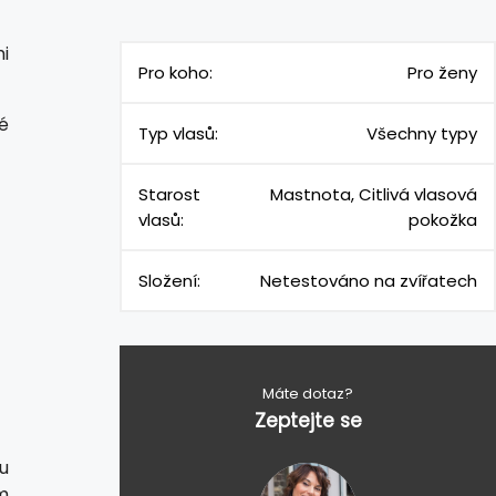
i
Pro koho:
Pro ženy
é
Typ vlasů:
Všechny typy
Starost
Mastnota, Citlivá vlasová
vlasů:
pokožka
Složení:
Netestováno na zvířatech
Máte dotaz?
Zeptejte se
u
m