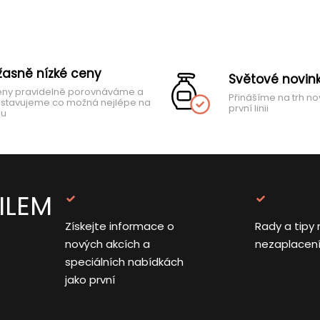
žasně nízké ceny
Světové novin
ny pravidelně porovnáváme a
Přinášíme na trh no
stavujeme co možná nejlépe na
první linii
hu
ILEM
Získejte informace o
Rady a tipy 
nových akcích a
nezaplacen
speciálních nabídkách
jako první