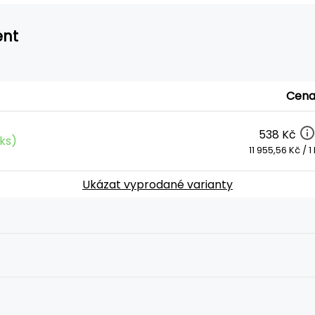
ent
Cen
538 Kč
ks)
11 955,56 Kč / 1 
Ukázat vyprodané varianty