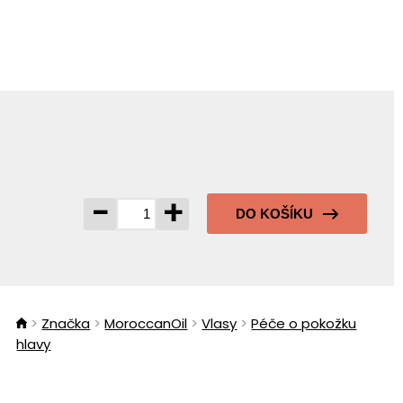
-
+
DO KOŠÍKU
Značka
MoroccanOil
Vlasy
Péče o pokožku
hlavy