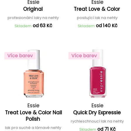
Essie
Essie
Original
Treat Love & Color
profesionální laky na nehty
posilující lak na nehty
od 63 Kč
od 140 Kč
Skladem
Skladem
Více barev
Více barev
Essie
Essie
Treat Love & Color Nail
Quick Dry Expressie
Polish
rychleschnoucí lak na nehty
lak pro suché a lámavé nehty
od 71 Kč
Skladem