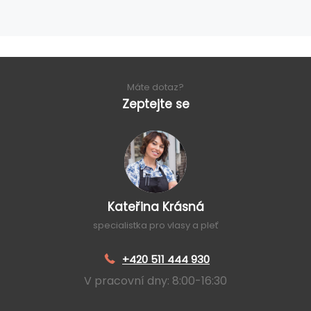
Máte dotaz?
Zeptejte se
Kateřina Krásná
specialistka pro vlasy a pleť
+420 511 444 930
V pracovní dny: 8:00-16:30