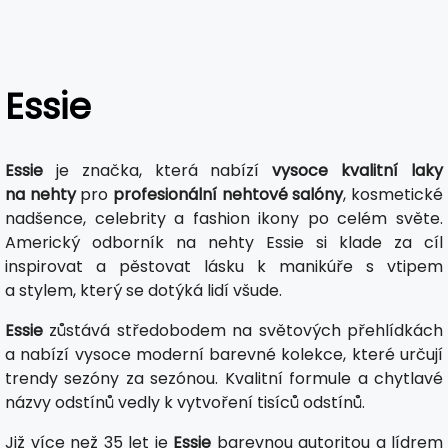
Essie
Essie
je značka, která nabízí
vysoce kvalitní laky
na nehty
pro
profesionální nehtové salóny
, kosmetické
nadšence, celebrity a fashion ikony po celém světe.
Americký odborník na nehty Essie si klade za cíl
inspirovat a pěstovat lásku k manikúře s vtipem
a stylem, který se dotýká lidí všude.
Essie
zůstává středobodem na světových přehlídkách
a nabízí vysoce moderní barevné kolekce, které určují
trendy sezóny za sezónou. Kvalitní formule a chytlavé
názvy odstínů vedly k vytvoření tisíců odstínů.
Již více než 35 let je
Essie
barevnou autoritou a lídrem