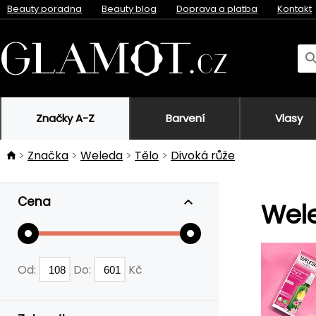
Beauty poradna
Beauty blog
Doprava a platba
Kontakt
Značky A-Z
Barvení
Vlasy
Značka
Weleda
Tělo
Divoká růže
Cena
Wele
Od:
Do:
Kč