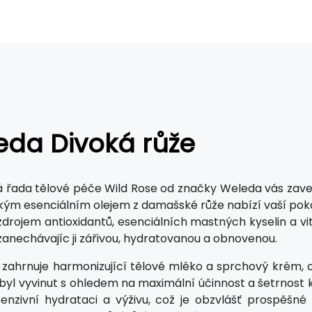
eda Divoká růže
 řada tělové péče Wild Rose od značky Weleda vás zaved
kým esenciálním olejem z damašské růže nabízí vaší poko
 zdrojem antioxidantů, esenciálních mastných kyselin a vi
zanechávajíc ji zářivou, hydratovanou a obnovenou.
 zahrnuje harmonizující tělové mléko a sprchový krém, os
yl vyvinut s ohledem na maximální účinnost a šetrnost k ž
tenzivní hydrataci a výživu, což je obzvlášť prospěšné 