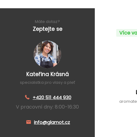
Máte dotaz?
Zeptejte se
Více va
Kateřina Krásná
specialistka pro vlasy a pleť
+420 511 444 930
aromate
V pracovní dny: 8:00-16:30
info@glamot.cz