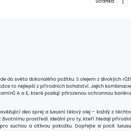
Stránka:
1
e do světa dokonalého požitku. S olejem z divokých růží
žce to nejlepší z přírodních bohatství. Jejich kombinace
tamínů A a E, které posilují přirozenou ochrannou bariéru
věžující deo sprej a luxusní tělový olej – každý z těchto
ivotnímu prostředí. Ideální pro ty, kteří hledají přírodní
pro suchou a citlivou pokožku. Dopřejte si pocit luxusu