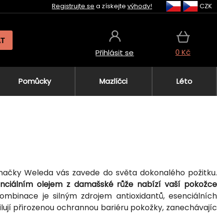
Registrujte se
a získejte
výhody!
CZK
AT
0 Kč
Přihlásit se
Pomůcky
Mazlíčci
Léto
načky Weleda vás zavede do světa dokonalého požitku.
enciálním olejem z damašské růže nabízí vaší pokožce
ombinace je silným zdrojem antioxidantů, esenciálníc
ilují přirozenou ochrannou bariéru pokožky, zanechávajíc