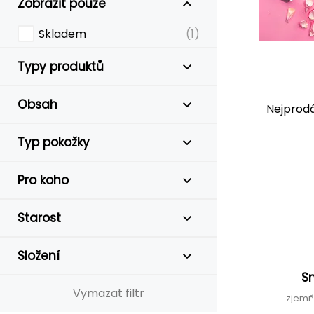
Zobrazit pouze
Skladem
(1)
Typy produktů
Obsah
Nejprodá
Typ pokožky
Pro koho
Starost
Složení
S
Vymazat filtr
zjemňu