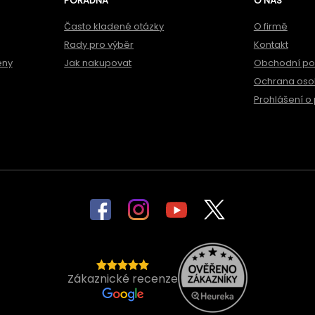
PORADNA
O NÁS
Často kladené otázky
O firmě
Rady pro výběr
Kontakt
ěny
Jak nakupovat
Obchodní p
Ochrana oso
Prohlášení o 
Zákaznické recenze