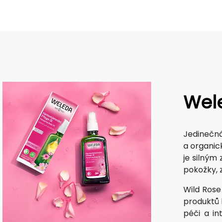
Wel
Jedinečná
a organic
je silným
pokožky, 
Wild Rose
produktů b
péči a in