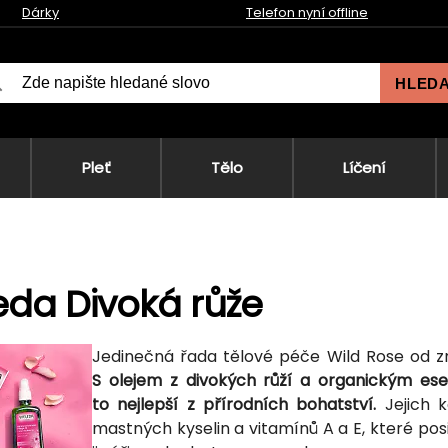
Dárky
Telefon nyní offline
HLED
Pleť
Tělo
Líčení
da Divoká růže
Jedinečná řada tělové péče Wild Rose od z
S olejem z divokých růží a organickým es
to nejlepší z přírodních bohatství.
Jejich k
mastných kyselin a vitamínů A a E, které pos