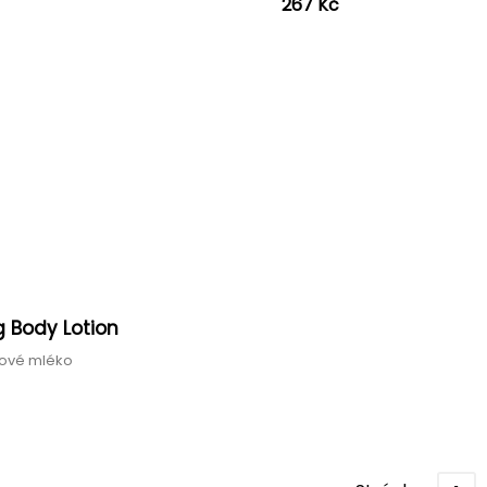
267 Kč
g Body Lotion
lové mléko