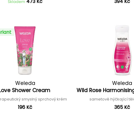
473 Kč
394 Kč
Skladem
riant
Weleda
Weleda
Love Shower Cream
Wild Rose Harmonisin
rapeutický smyslný sprchový krém
sametově hýčkající tě
196 Kč
365 Kč