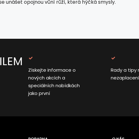
se unášet opojnou vůní růží, která hýčká smysly.
ILEM
Získejte informace o
Rady a tipy 
nových akcích a
nezaplacen
speciálních nabídkách
jako první