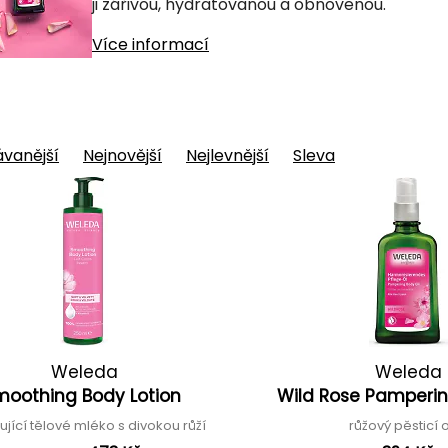
ji zářivou, hydratovanou a obnovenou.
Více informací
vanější
Nejnovější
Nejlevnější
Sleva
Weleda
Weleda
moothing Body Lotion
Wild Rose Pamperin
jící tělové mléko s divokou růží
růžový pěsticí 