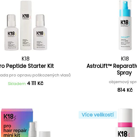
K18
K18
ro Peptide Starter Kit
AstroLift™ Reparat
Spray
sada pro opravu poškozených vlasů
objemový spr
4 111 Kč
Skladem
814 Kč
Více velikostí