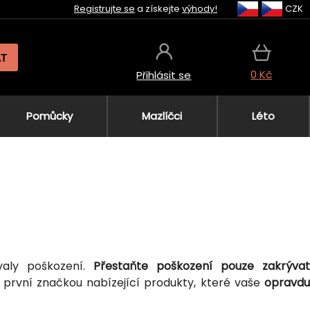
Registrujte se
a získejte
výhody!
CZK
AT
0 Kč
Přihlásit se
Pomůcky
Mazlíčci
Léto
valy poškození.
Přestaňte poškození pouze zakrývat
 první značkou nabízející produkty, které vaše
opravd