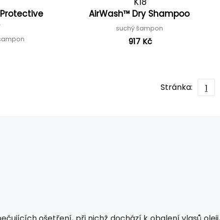
K18
Protective
AirWash™ Dry Shampoo
o
suchý šampon
ý šampon
917 Kč
Stránka:
1
jících ošetření, při nichž dochází k obalení vlasů oleji,