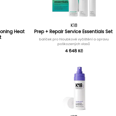
K18
oning Heat
Prep + Repair Service Essentials Set
nt
balíček pro hloubkové vyčištění a opravu
poškozených vlasů
4 648 Kč
č