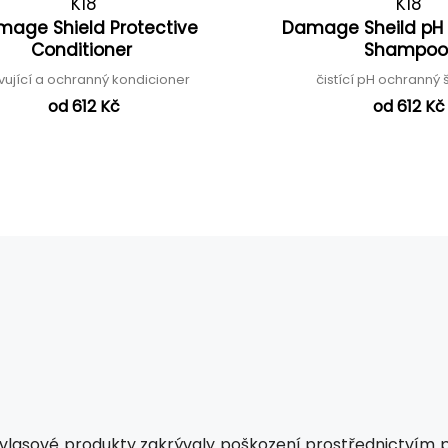
K18
K18
age Shield Protective
Damage Sheild pH 
Conditioner
Shampo
ivující a ochranný kondicioner
čistící pH ochrann
od 612 Kč
od 612 Kč
vlasové produkty zakrývaly poškození prostřednictvím peču