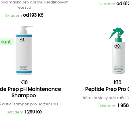
ová maska pro opravu keratinových
od 61
Skladem
řetězců
od 193 Kč
Skladem
riant
K18
K18
ide Prep pH Maintenance
Peptide Prep Pro
Shampoo
kúra na vlasy odstraňují
 čisticí šampon pro udržení pH
1 956
Skladem
1 299 Kč
Skladem