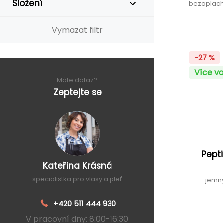
Složení
bezoplach
Vymazat filtr
-27 %
Více va
Máte dotaz?
Zeptejte se
Pept
Kateřina Krásná
specialistka pro vlasy a pleť
jemný
+420 511 444 930
V pracovní dny: 8:00-16:30