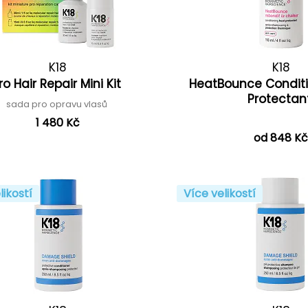
K18
K18
ro Hair Repair Mini Kit
HeatBounce Conditi
Protecta
sada pro opravu vlasů
1 480 Kč
od 848 K
likostí
Více velikostí