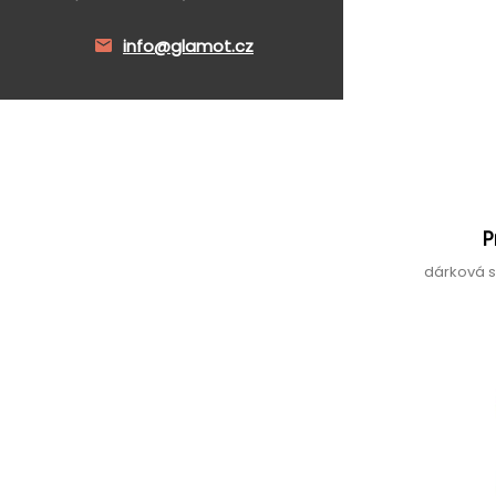
info@glamot.cz
P
dárková 