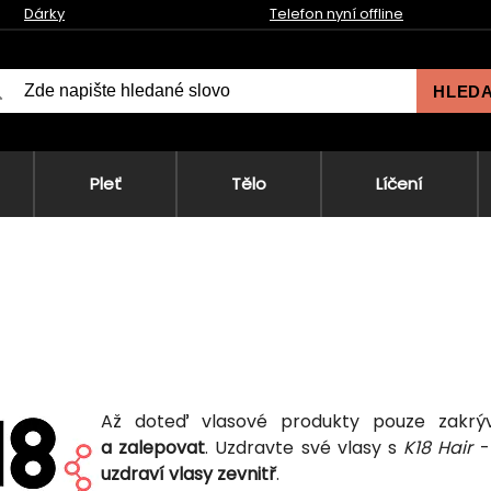
Dárky
Telefon nyní offline
HLED
Pleť
Tělo
Líčení
Až doteď vlasové produkty pouze zakrý
a zalepovat
. Uzdravte své vlasy s
K18 Hair
-
uzdraví vlasy zevnitř
.