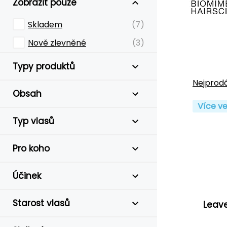
Zobrazit pouze
Skladem
(7)
Nově zlevněné
(3)
Typy produktů
Nejprodá
Obsah
Více ve
Typ vlasů
Pro koho
Účinek
Starost vlasů
Leave