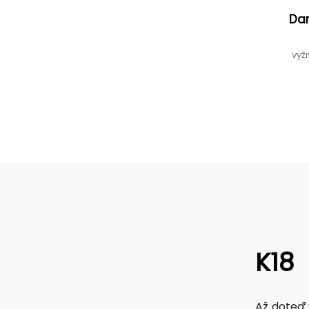
Dam
vyž
K18
Až doteď 