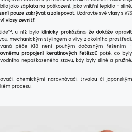
la jako záplata na poškození, jako vnitřní lepidlo – silné,
zení pouze zakrývat a zalepovat
. Uzdravte své vlasy s
K1
í vlasy zevnitř
.
ide™, u níž bylo
klinicky prokázáno, že dokáže opravit
, mechanickým stylingem a vlivy z okolního prostředí
ntovaná péče K18 není pouhým dočasným řešením -
ovnému propojení keratinových řetězců
poté, co byly
odního nepoškozeného stavu, kdy byly silné a pružné.
ovači, chemickými narovnávači, trvalou či japonský
ickém procesu.