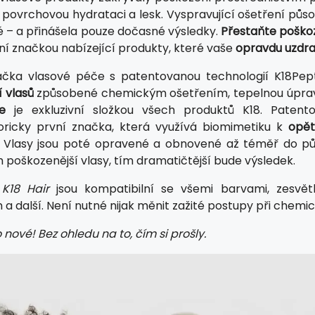
í povrchovou hydrataci a lesk. Vyspravující ošetření působi
é – a přinášela pouze dočasné výsledky.
Přestaňte poško
ní značkou nabízející produkty, které vaše
opravdu uzdrav
čka vlasové péče s patentovanou technologií K18Pept
 vlasů
způsobené chemickým ošetřením, tepelnou úpravou
e
je exkluzivní složkou všech produktů K18. Pate
toricky první značka, která využívá biomimetiku k
opět
 Vlasy jsou poté opravené a obnovené až téměř do pův
m poškozenější vlasy, tím dramatičtější bude výsledek.
y
K18 Hair
jsou kompatibilní se všemi barvami, zesvětl
 a další. Není nutné nijak měnit zažité postupy při chem
 nové! Bez ohledu na to, čím si prošly.