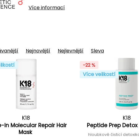
Více informací
vanější
Nejnovější
Nejlevnější
Sleva
likostí
-22 %
Více velikostí
K18
K18
-In Molecular Repair Hair
Peptide Prep Det
Mask
hloubkově čisticí detox