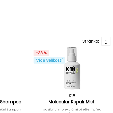
Stránka:
1
-33 %
Více velikostí
K18
ox Shampoo
Molecular Repair Mist
ikační šampon
posilující molekulární ošetření před