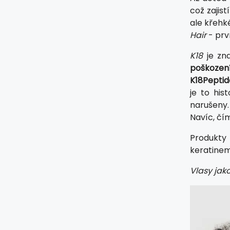
což zajist
ale křehk
Hair
- prv
K18
je zna
poškození
K18Peptid
je to his
narušeny.
Navíc, čí
Produkt
keratinem
Vlasy jako