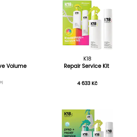
K18
ive Volume
Repair Service Kit
ej
4 633 Kč