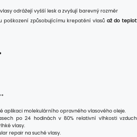
lasy odrážejí vyšší lesk a zvyšují barevný rozměr
u poškození způsobujícímu krepatění vlasů
až do teplot
*
**
 aplikaci molekulárního opravného vlasového oleje.
asech po 24 hodinách v 80% relativní vlhkosti vzduch
lhké vlasy.
ar repair na suché vlasy.