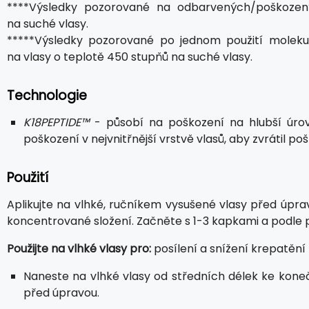
****Výsledky pozorované na odbarvených/poškozený
na suché vlasy.
*****Výsledky pozorované po jednom použití molekul
na vlasy o teplotě 450 stupňů na suché vlasy.
Technologie
K18PEPTIDE™
- působí na poškození na hlubší úrovn
poškození v nejvnitřnější vrstvě vlasů, aby zvrátil po
Použití
Aplikujte na vlhké, ručníkem vysušené vlasy před úpr
koncentrované složení. Začněte s 1-3 kapkami a podle p
Použijte na vlhké vlasy pro:
posílení a snížení krepatění 
Naneste na vlhké vlasy od středních délek ke kone
před úpravou.