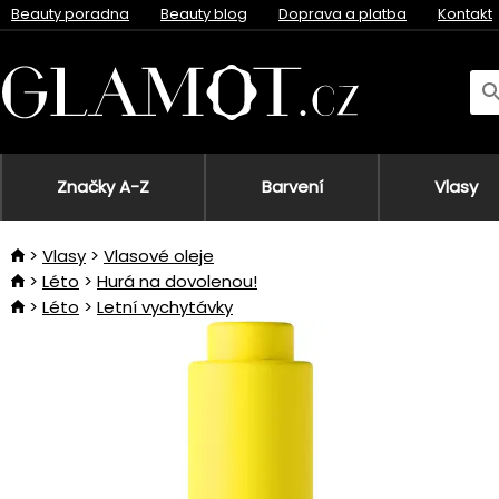
Beauty poradna
Beauty blog
Doprava a platba
Kontakt
Značky A-Z
Barvení
Vlasy
Vlasy
Vlasové oleje
Léto
Hurá na dovolenou!
Léto
Letní vychytávky