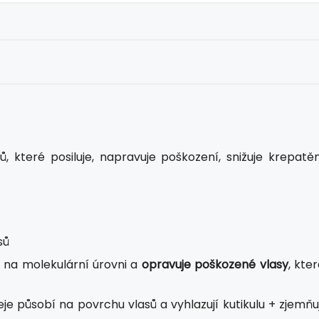
, které posiluje, napravuje poškození, snižuje krepatěn
sů
 na molekulární úrovni a
opravuje poškozené vlasy
, kte
eje působí na povrchu vlasů a vyhlazují kutikulu + zjemňu