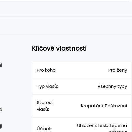
Klíčové vlastnosti
í
Pro koho:
Pro ženy
Typ vlasů:
Všechny typy
Starost
Krepatění, Poškození
ré
vlasů:
Uhlazení, Lesk, Tepelná
jí
Účinek: