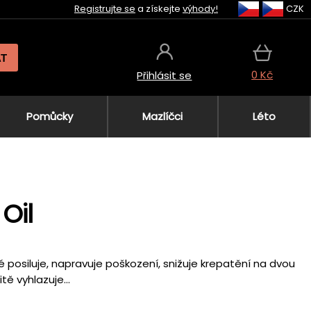
Registrujte se
a získejte
výhody!
CZK
AT
0 Kč
Přihlásit se
Pomůcky
Mazlíčci
Léto
Oil
é posiluje, napravuje poškození, snižuje krepatění na dvou
ě vyhlazuje...