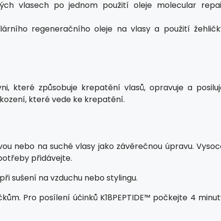
ch vlasech po jednom použití oleje molecular repai
árního regeneračního oleje na vlasy a použití žehličk
i, které způsobuje krepatění vlasů, opravuje a posiluj
škození, které vede ke krepatění.
avou nebo na suché vlasy jako závěrečnou úpravu. Vysoc
otřeby přidávejte.
při sušení na vzduchu nebo stylingu.
čkům. Pro posílení účinků K18PEPTIDE™ počkejte 4 minut