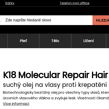
Dárky
Telefon nyní offline
HLED
Pleť
Tělo
Líčení
K18 Molecular Repair Hair 
suchý olej na vlasy proti krepatění
Biotechnologicky beztížný olej pro všechny typy vlasů, kter
úrovních vlasového vlákna a zvyšuje lesk. Vlastnosti Okamžit
Více informací