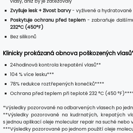
vlasy, aniž by je zatěžovaly
Zvyšuje lesk + živost barvy
- vyživené a hydratované v
Poskytuje ochranu před teplem
- zabraňuje dalším
232°C (450°F)
Bez silikonů
Klinicky prokázaná obnova poškozených vlasů
24hodinová kontrola krepatění vlasů**
104 % více lesku***
78% redukce roztřepených konečků****
Ochrana před teplem při teplotě 232 °C (450 °F)***
*Výsledky pozorované na odbarvených vlasech po jedné
**Výsledky pozorované na kudrnatých, krepatých vl
s jednou aplikací oleje molecular repair na suché nebo v
***Výsledky pozorované po jednom použití oleje molecul