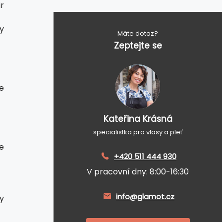
r
y
Máte dotaz?
Zeptejte se
e
Kateřina Krásná
specialistka pro vlasy a pleť
e
+420 511 444 930
V pracovní dny: 8:00-16:30
info@glamot.cz
y