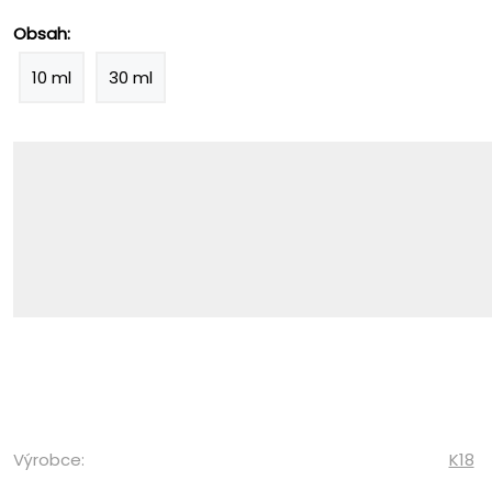
Obsah:
10 ml
30 ml
Výrobce:
K18