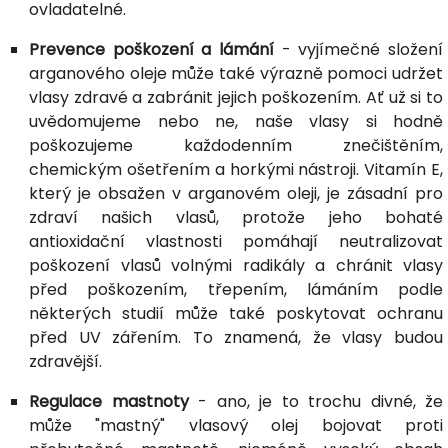
ovladatelné.
Prevence poškození a lámání
- vyjímečné složení
arganového oleje může také výrazně pomoci udržet
vlasy zdravé a zabránit jejich poškozením. Ať už si to
uvědomujeme nebo ne, naše vlasy si hodně
poškozujeme každodenním znečištěním,
chemickým ošetřením a horkými nástroji. Vitamín E,
který je obsažen v arganovém oleji, je zásadní pro
zdraví našich vlasů, protože jeho bohaté
antioxidační vlastnosti pomáhají neutralizovat
poškození vlasů volnými radikály a chránit vlasy
před poškozením, třepením, lámáním podle
některých studií může také poskytovat ochranu
před UV zářením. To znamená, že vlasy budou
zdravější.
Regulace mastnoty
- ano, je to trochu divné, že
může "mastný" vlasový olej bojovat proti