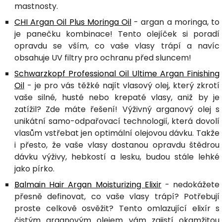
mastnosty.
CHI Argan Oil Plus Moringa Oil
- argan a moringa, to
je panečku kombinace! Tento olejíček si poradí
opravdu se vším, co vaše vlasy trápí a navíc
obsahuje UV filtry pro ochranu před sluncem!
Schwarzkopf Professional Oil Ultime Argan Finishing
Oil
- je pro vás těžké najít vlasový olej, který zkrotí
vaše silné, husté nebo krepaté vlasy, aniž by je
zatížil? Zde máte řešení! Výživný arganový olej s
unikátní samo-odpařovací technologií, která dovolí
vlasům vstřebat jen optimální olejovou dávku. Takže
i přesto, že vaše vlasy dostanou opravdu štědrou
dávku výživy, hebkostí a lesku, budou stále lehké
jako pírko.
Balmain Hair Argan Moisturizing Elixir
- nedokážete
přesně definovat, co vaše vlasy trápí? Potřebují
proste celkově osvěžit? Tento omlazující elixír s
čistým arganovým olejem vám zajistí okamžitou