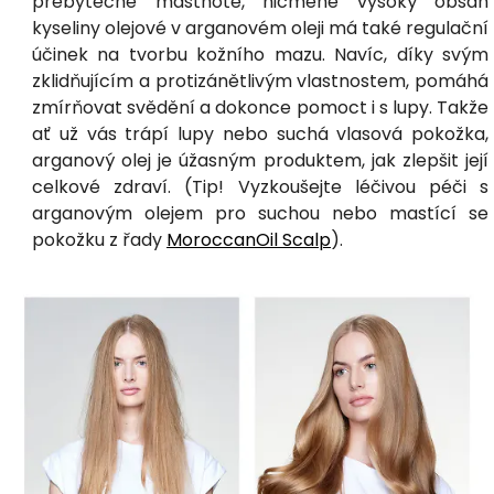
přebytečné mastnotě, nicméně vysoký obsah
kyseliny olejové v arganovém oleji má také regulační
účinek na tvorbu kožního mazu. Navíc, díky svým
zklidňujícím a protizánětlivým vlastnostem, pomáhá
zmírňovat svědění a dokonce pomoct i s lupy. Takže
ať už vás trápí lupy nebo suchá vlasová pokožka,
arganový olej je úžasným produktem, jak zlepšit její
celkové zdraví. (Tip! Vyzkoušejte léčivou péči s
arganovým olejem pro suchou nebo mastící se
pokožku z řady
MoroccanOil Scalp
).