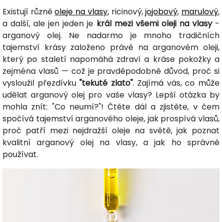
Existují různé
oleje na vlasy
, ricinový,
jojobový
,
marulový
,
a další, ale jen jeden je
král mezi všemi oleji na vlasy
-
arganový olej. Ne nadarmo je mnoho tradičních
tajemství krásy založeno právě na arganovém oleji,
který po staletí napomáhá zdraví a kráse pokožky a
zejména vlasů — což je pravděpodobně důvod, proč si
vysloužil přezdívku
"tekuté zlato"
. Zajímá vás, co může
udělat arganový olej pro vaše vlasy? Lepší otázka by
mohla znít: "Co neumí?"! Čtěte dál a zjistěte, v čem
spočívá tajemství arganového oleje, jak prospívá vlasů,
proč patří mezi nejdražší oleje na světě, jak poznat
kvalitní arganový olej na vlasy, a jak ho správně
používat.