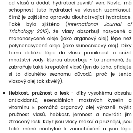
od vlasů a dodat hydrataci zevnitř ven. Navíc, má
schopnost tuto hydrataci ve vlasech uzamknout,
čímž je zajištěna opravdu dlouhotrvající hydratace.
Také bylo zjištěno (
International Journal of
Trichology 2015
), že vlasy absorbují nasycené a
mononasycené oleje (jako arganový olej) lépe než
polynenasycené oleje (jako slunečnicový olej). Díky
tomu dokáže lépe do vlasu proniknout a snížit
množství vody, kterou absorbuje - to znamená, že
zabraňuje také krepatění vlasů (jen do toho, přidejte
si to dlouhého seznamu důvodů, proč je tento
vlasový olej tak skvělý).
Hebkost, pružnost a lesk
- díky vysokému obsahu
antioxidantů, esenciálních mastných kyselin a
vitamínu E pomáhá arganový olej výrazně zvýšit
pružnost vlasů, hebkost, jemnost a navrátit jim
ztracený lesk. Když jsou vlasy měkčí a pružnější, jsou
také méně náchylné k zacuchávání a jsou lépe