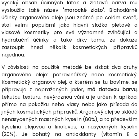
vysoký obsah účinných látek a zlatavá barva mu
vysloužila také název
"marocké zlato"
. Blahodárné
účinky arganového oleje jsou známé po celém světě,
stal velmi populární jako hlavní složka pleťové a
vlasové kosmetiky pro své významné zvlhčující a
hydratační účinky a také díky tomu, že dokáže
zastoupit hned několik kosmetických přípravků
najednou.
V závislosti na použité metodě lze získat dva druhy
arganového oleje: potravinářský nebo kosmetický.
Kosmetický arganový olej, o kterém se tu bavíme, se
připravuje z nepražených jader,
má zlatavou barvu
,
tekutou texturu, nevýraznou vůni a je určen k aplikaci
přímo na pokožku nebo vlasy nebo jako přísada do
jiných kosmetických přípravků. Arganový olej se skládá
nenasycených mastných kyselin (80%), a to především
kyselinu olejovou a linolovou, a nasycených kyselin
(20%). Je bohatý na antioxidanty (vitamín E a