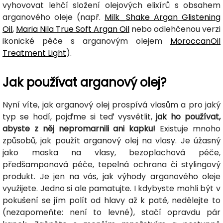
vyhovovat lehčí složení olejových elixírů s obsahem
arganového oleje (např.
Milk_Shake Argan Glistening
Oil
,
Maria Nila True Soft Argan Oil
nebo odlehčenou verzi
ikonické péče s arganovým olejem
MoroccanOil
Treatment Light
).
Jak používat arganový olej?
Nyní víte, jak arganový olej prospívá vlasům a pro jaký
typ se hodí, pojďme si teď vysvětlit,
jak ho používat,
abyste z něj nepromarnili ani kapku!
Existuje mnoho
způsobů, jak použít arganový olej na vlasy. Je úžasný
jako maska na vlasy, bezoplachová péče,
předšamponová péče, tepelná ochrana či stylingový
produkt. Je jen na vás, jak výhody arganového oleje
využijete. Jedno si ale pamatujte. I kdybyste mohli být v
pokušení se jím polít od hlavy až k patě, nedělejte to
(nezapomeňte: není to levné), stačí opravdu pár