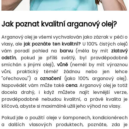
Jak poznat kvalitní arganový olej?
Arganový olej je všemi vychvalován jako zázrak v péči o
vlasy, ale
jak poznáte ten kvalitní?
U 100% čistých olejů
vám poradí pohled na
barvu
(měla by mít
zlatavý
odstín
, pokud je příliš světlý, byl pravděpodobně
smíchán s jinými oleji),
vůně
(neměl by mít výraznou
vůni, praktický téměř žádnou nebo jen lehce
"ořechovou") a
označení
(jako 100% arganový olej).
Napovědět vám může také
cena
. Arganový olej je totiž
docela drahý, i když můžete najít levnější verze,
pravděpodobně nebudou kvalitní, a právě kvalita je
klíčová, abyste si maximálně užili jeho výhod na vlasy.
Pokud jde o použití oleje v šamponech, kondicionérech
a dalších vlasových produktech, poznáte, zda je