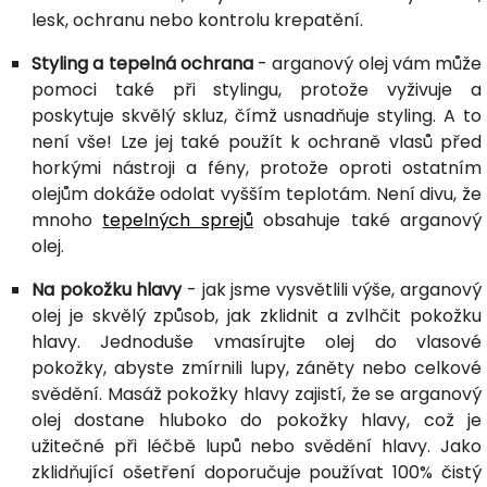
lesk, ochranu nebo kontrolu krepatění.
Styling a tepelná ochrana
- arganový olej vám může
pomoci také při stylingu, protože vyživuje a
poskytuje skvělý skluz, čímž usnadňuje styling. A to
není vše! Lze jej také použít k ochraně vlasů před
horkými nástroji a fény, protože oproti ostatním
olejům dokáže odolat vyšším teplotám. Není divu, že
mnoho
tepelných sprejů
obsahuje také arganový
olej.
Na pokožku hlavy
- jak jsme vysvětlili výše, arganový
olej je skvělý způsob, jak zklidnit a zvlhčit pokožku
hlavy. Jednoduše vmasírujte olej do vlasové
pokožky, abyste zmírnili lupy, záněty nebo celkové
svědění. Masáž pokožky hlavy zajistí, že se arganový
olej dostane hluboko do pokožky hlavy, což je
užitečné při léčbě lupů nebo svědění hlavy. Jako
zklidňující ošetření doporučuje používat 100% čistý