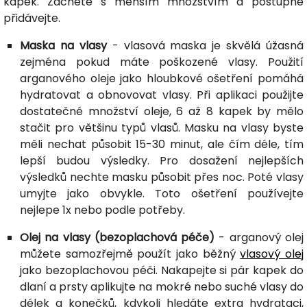
kapek. Začněte s menším množstvím a postupně
přidávejte.
Maska na vlasy
- vlasová maska je skvělá úžasná
zejména pokud máte poškozené vlasy. Použití
arganového oleje jako hloubkové ošetření pomáhá
hydratovat a obnovovat vlasy. Při aplikaci použijte
dostatečné množství oleje, 6 až 8 kapek by mělo
stačit pro většinu typů vlasů. Masku na vlasy byste
měli nechat působit 15-30 minut, ale čím déle, tím
lepší budou výsledky. Pro dosažení nejlepších
výsledků nechte masku působit přes noc. Poté vlasy
umyjte jako obvykle. Toto ošetření používejte
nejlepe 1x nebo podle potřeby.
Olej na vlasy (bezoplachová péče)
- arganový olej
můžete samozřejmě použít jako běžný
vlasový olej
jako bezoplachovou péči. Nakapejte si pár kapek do
dlaní a prsty aplikujte na mokré nebo suché vlasy do
délek a konečků, kdykoli hledáte extra hydrataci,