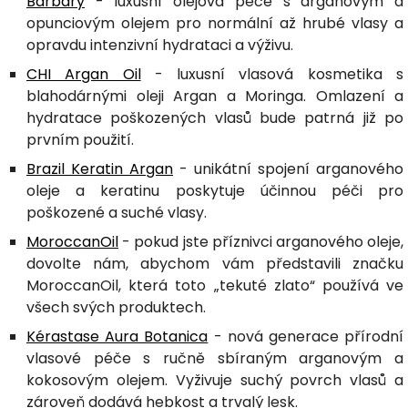
Barbary
- luxusní olejová péče s arganovým a
opunciovým olejem pro normální až hrubé vlasy a
opravdu intenzivní hydrataci a výživu.
CHI Argan Oil
- luxusní vlasová kosmetika s
blahodárnými oleji Argan a Moringa. Omlazení a
hydratace poškozených vlasů bude patrná již po
prvním použití.
Brazil Keratin Argan
- unikátní spojení arganového
oleje a keratinu poskytuje účinnou péči pro
poškozené a suché vlasy.
MoroccanOil
- pokud jste příznivci arganového oleje,
dovolte nám, abychom vám představili značku
MoroccanOil, která toto „tekuté zlato“ používá ve
všech svých produktech.
Kérastase Aura Botanica
- nová generace přírodní
vlasové péče s ručně sbíraným arganovým a
kokosovým olejem. Vyživuje suchý povrch vlasů a
zároveň dodává hebkost a trvalý lesk.