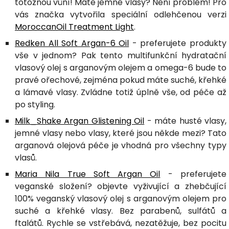
totožnou vůní! Máte jemné vlasy? Není problém! Pro
vás značka vytvořila speciální odlehčenou verzi
MoroccanOil Treatment Light
.
Redken All Soft Argan-6 Oil
- preferujete produkty
vše v jednom? Pak tento multifunkční hydratační
vlasový olej s arganovým olejem a omega-6 bude to
pravé ořechové, zejména pokud máte suché, křehké
a lámavé vlasy. Zvládne totiž úplně vše, od péče až
po styling.
Milk_Shake Argan Glistening Oil
- máte husté vlasy,
jemné vlasy nebo vlasy, které jsou někde mezi? Tato
arganová olejová péče je vhodná pro všechny typy
vlasů.
Maria Nila True Soft Argan Oil
- preferujete
veganské složení? objevte vyživující a zhebčující
100% veganský vlasový olej s arganovým olejem pro
suché a křehké vlasy. Bez parabenů, sulfátů a
ftalátů. Rychle se vstřebává, nezatěžuje, bez pocitu