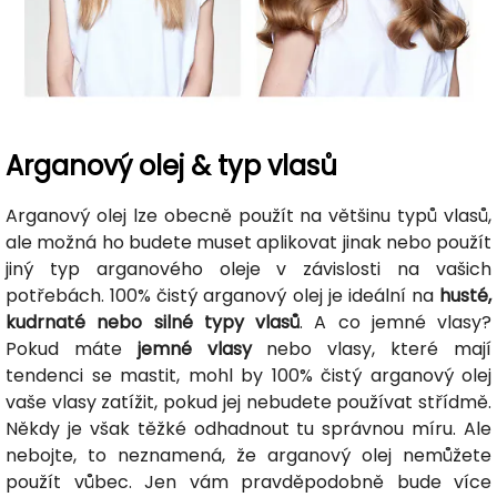
Arganový olej & typ vlasů
Arganový olej lze obecně použít na většinu typů vlasů,
ale možná ho budete muset aplikovat jinak nebo použít
jiný typ arganového oleje v závislosti na vašich
potřebách. 100% čistý arganový olej je ideální na
husté,
kudrnaté nebo silné typy vlasů
. A co jemné vlasy?
Pokud máte
jemné vlasy
nebo vlasy, které mají
tendenci se mastit, mohl by 100% čistý arganový olej
vaše vlasy zatížit, pokud jej nebudete používat střídmě.
Někdy je však těžké odhadnout tu správnou míru. Ale
nebojte, to neznamená, že arganový olej nemůžete
použít vůbec. Jen vám pravděpodobně bude více