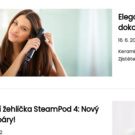
Eleg
doko
16. 6. 2
Kerami
Zjistět
í žehlička SteamPod 4: Nový
páry!
22