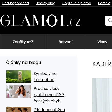
Beauty poradna
Beauty blog
Doprava a platba
Kontakt
Značky A-Z
Barvení
Vlasy
Články na blogu
KADEŘ
Symboly na
kosmetice
Proč se vlasy
rychle mastí? 7
častých chyb
7 jednoduchých