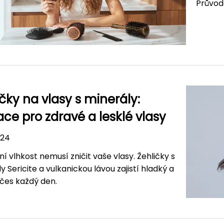
Průvodc
ičky na vlasy s minerály:
ace pro zdravé a lesklé vlasy
024
í vlhkost nemusí zničit vaše vlasy. Žehličky s
y Sericite a vulkanickou lávou zajistí hladký a
účes každý den.