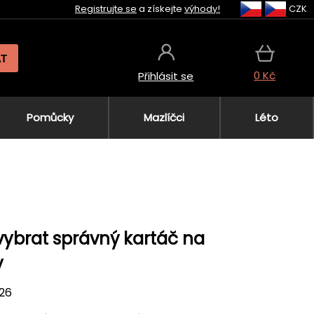
Registrujte se
a získejte
výhody!
CZK
AT
0 Kč
Přihlásit se
Pomůcky
Mazlíčci
Léto
vybrat správný kartáč na
y
026