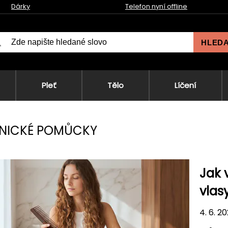
Dárky
Telefon nyní offline
HLED
Pleť
Tělo
Líčení
NICKÉ POMŮCKY
Jak 
vlas
4. 6. 2