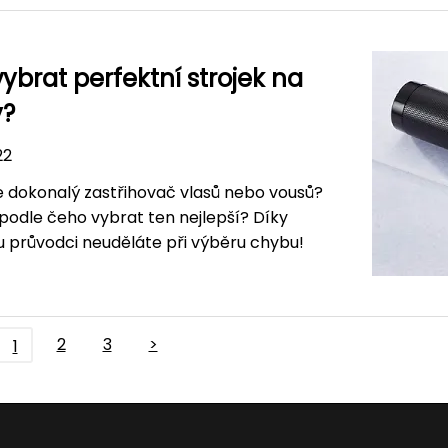
vybrat perfektní strojek na
y?
22
 dokonalý zastřihovač vlasů nebo vousů?
podle čeho vybrat ten nejlepší? Díky
 průvodci neuděláte při výběru chybu!
2
3
>
1