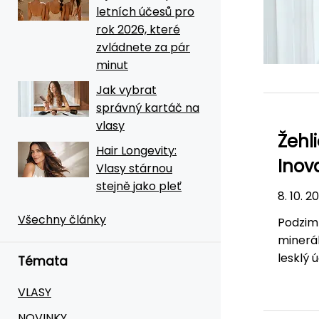
letních účesů pro
rok 2026, které
zvládnete za pár
minut
Jak vybrat
správný kartáč na
vlasy
Žehl
Hair Longevity:
Inov
Vlasy stárnou
stejně jako pleť
8. 10. 2
Všechny články
Podzimn
minerál
lesklý 
Témata
VLASY
NOVINKY