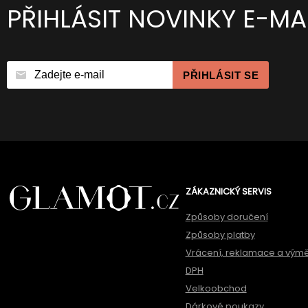
PŘIHLÁSIT NOVINKY E-MA
PŘIHLÁSIT SE
ZÁKAZNICKÝ SERVIS
Způsoby doručení
Způsoby platby
Vrácení, reklamace a vým
DPH
Velkoobchod
Dárkové poukazy