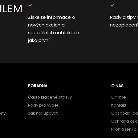
ILEM
Získejte informace o
Rady a tipy 
nových akcích a
nezaplacen
speciálních nabídkách
jako první
PORADNA
O NÁS
Často kladené otázky
O firmě
Rady pro výběr
Kontakt
ěny
Jak nakupovat
Obchodní p
Ochrana oso
Prohlášení o 