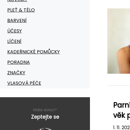
PLEŤ & TĚLO
BARVENÍ
ÚČESY
LÍČENÍ
KADEŘNICKÉ POMŮCKY
PORADNA
ZNAČKY
VLASOVÁ PÉČE
Parn
Máte dotaz?
věk 
Zeptejte se
1. 11. 20