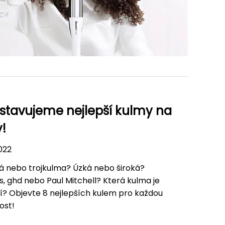
stavujeme nejlepší kulmy na
y!
2022
ká nebo trojkulma? Úzká nebo široká?
s, ghd nebo Paul Mitchell? Která kulma je
ší? Objevte 8 nejlepších kulem pro každou
tost!