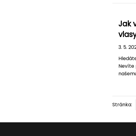
Jak 
vlas
3. 5. 20
Hledáte
Nevíte 
našemu
Stránka: