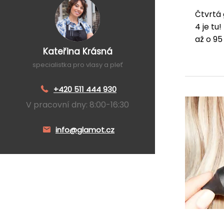
Čtvrtá
4 je tu!
až o 9
Kateřina Krásná
specialistka pro vlasy a pleť
+420 511 444 930
V pracovní dny: 8:00-16:30
info@glamot.cz