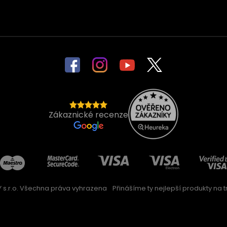
Zákaznické recenze
 s.r.o. Všechna práva vyhrazena
Přinášíme ty nejlepší produkty na trh