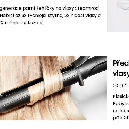
 generace parní žehličky na vlasy SteamPod
 Nabízí až 3x rychlejší styling, 2x hladší vlasy a
5 % méně poškození.
Před
vlas
20. 9. 
Klasic
Babylis
nejlep
příleži