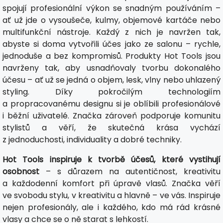
spojují profesionální výkon se snadným používáním –
ať už jde o vysoušeče, kulmy, objemové kartáče nebo
multifunkční nástroje. Každý z nich je navržen tak,
abyste si doma vytvořili účes jako ze salonu – rychle,
jednoduše a bez kompromisů. Produkty Hot Tools jsou
navrženy tak, aby usnadňovaly tvorbu dokonalého
účesu – ať už se jedná o objem, lesk, vlny nebo uhlazený
styling. Díky pokročilým technologiím
a propracovanému designu si je oblíbili profesionálové
i běžní uživatelé. Značka zároveň podporuje komunitu
stylistů a věří, že skutečná krása vychází
z jednoduchosti, individuality a dobré techniky.
Hot Tools inspiruje k tvorbě účesů, které vystihují
osobnost
– s důrazem na autentičnost, kreativitu
a každodenní komfort při úpravě vlasů. Značka věří
ve svobodu stylu, v kreativitu a hlavně – ve vás. Inspiruje
nejen profesionály, ale i každého, kdo má rád krásné
vlasy a chce se o ně starat s lehkostí.