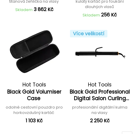
titanová žehlička na vlasy
kulatý kartáč pro foukání
dlouhých vlasů
3 862 Kč
Skladem
256 Kč
Skladem
Více velikostí
Hot Tools
Hot Tools
Black Gold Volumiser
Black Gold Professional
Case
Digital Salon Curling
Iron
odolné cestovní pouzdro pro
profesionální digitální kulma
horkovzdušný kartáč
na vlasy
1 103 Kč
2 250 Kč