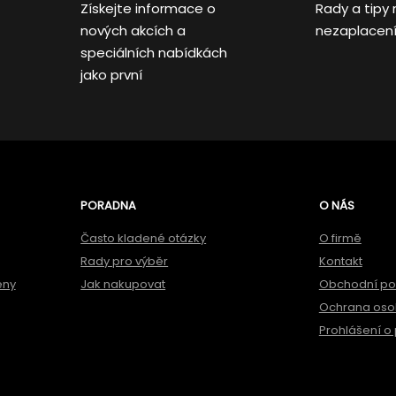
Získejte informace o
Rady a tipy 
nových akcích a
nezaplacen
speciálních nabídkách
jako první
PORADNA
O NÁS
Často kladené otázky
O firmě
Rady pro výběr
Kontakt
ěny
Jak nakupovat
Obchodní p
Ochrana oso
Prohlášení o 