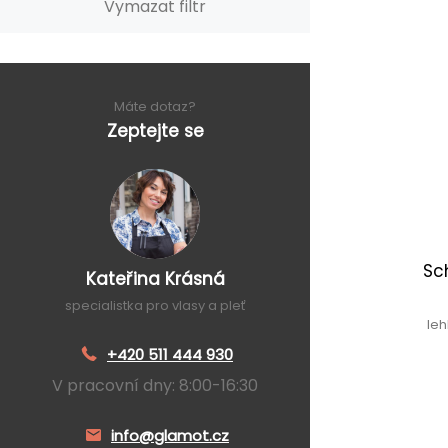
Vymazat filtr
Máte dotaz?
Zeptejte se
Sc
Kateřina Krásná
specialistka pro vlasy a pleť
le
+420 511 444 930
V pracovní dny: 8:00-16:30
info@glamot.cz