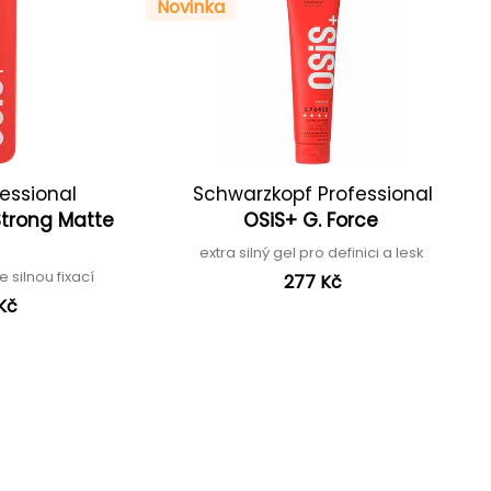
Novinka
essional
Schwarzkopf Professional
Strong Matte
OSiS+ G. Force
extra silný gel pro definici a lesk
e silnou fixací
277 Kč
Kč