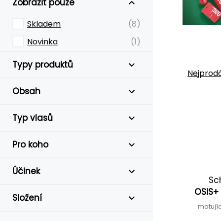
Zobrazit pouze
Skladem
(8)
Novinka
(1)
Typy produktů
Nejprodá
Obsah
Typ vlasů
Pro koho
Účinek
Sc
OSiS+ 
Složení
matujíc