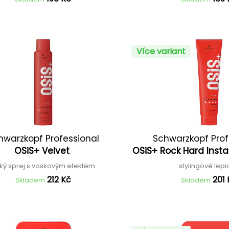
Více variant
hwarzkopf Professional
Schwarzkopf Prof
OSiS+ Velvet
OSiS+ Rock Hard Inst
hký sprej s voskovým efektem
stylingové lepi
212 Kč
201 
Skladem
Skladem