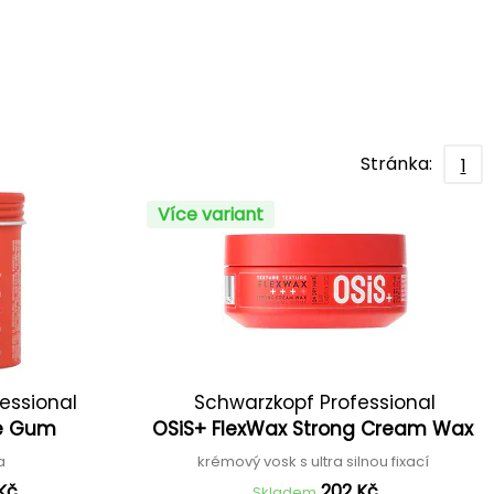
Stránka:
1
Více variant
essional
Schwarzkopf Professional
bre Gum
OSiS+ FlexWax Strong Cream Wax
ma
krémový vosk s ultra silnou fixací
Kč
202 Kč
Skladem