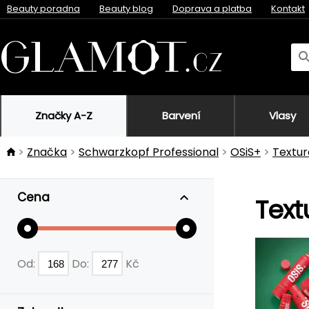
Beauty poradna
Beauty blog
Doprava a platba
Kontakt
Značky A-Z
Barvení
Vlasy
Značka
Schwarzkopf Professional
OSiS+
Textur
Cena
Text
Od:
Do:
Kč