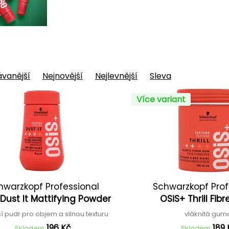
vanější
Nejnovější
Nejlevnější
Sleva
Více variant
hwarzkopf Professional
Schwarzkopf Prof
Dust It Mattifying Powder
OSiS+ Thrill Fi
í pudr pro objem a silnou texturu
vláknitá gu
196 Kč
189 
Skladem
Skladem