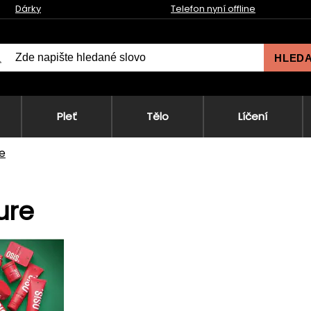
Dárky
Telefon nyní offline
HLED
Pleť
Tělo
Líčení
e
ure