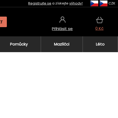
Registrujte se
a získejte
výhody!
CZK
AT
0 Kč
Přihlásit se
Pomůcky
Mazlíčci
Léto