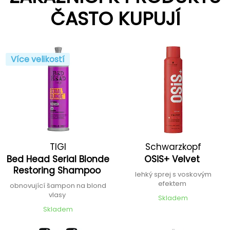
ČASTO KUPUJÍ
Více velikostí
TIGI
Schwarzkopf
Bed Head Serial Blonde
OSiS+ Velvet
Professional
Restoring Shampoo
lehký sprej s voskovým
efektem
obnovující šampon na blond
vlasy
Skladem
Skladem