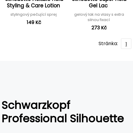
Styling & Care Lotion
Gel Lac
stylingový pečující sprej
gelový lak na vlasy s extra
silnou fixací
149 Kč
273 Kč
Stránka:
1
Schwarzkopf
Professional Silhouette