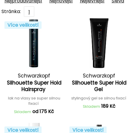
Nejprodávanější
Nejnovější
Nejlevnější
Sleva
Stránka:
1
Více velikostí
Schwarzkopf
Schwarzkopf
Silhouette Super Hold
Silhouette Super Hold
Professional
Professional
Hairspray
Gel
lak na vlasy se super silnou
stylingový gel se silnou fixací
fixací
189 Kč
Skladem
od 175 Kč
Skladem
Více velikostí
Více velikostí