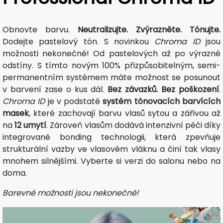
Obnovte barvu.
Neutralizujte. Zvýrazněte. Tónujte.
Dodejte pastelový tón. S novinkou
Chroma ID
jsou
možnosti nekonečné! Od pastelových až po výrazné
odstíny. S tímto novým 100% přizpůsobitelným, semi-
permanentním systémem máte možnost se posunout
v barvení zase o kus dál.
Bez závazků. Bez poškození
.
Chroma ID
je v podstatě
systém tónovacích barvících
masek
, které zachovají barvu vlasů sytou a zářivou až
na
12 umytí
. Zároveň vlasům dodává intenzivní péči díky
integrované bonding technologii, která zpevňuje
strukturální vazby ve vlasovém vláknu a činí tak vlasy
mnohem silnějšími. Vyberte si verzi do salonu nebo na
doma.
Barevné možnosti jsou nekonečné!