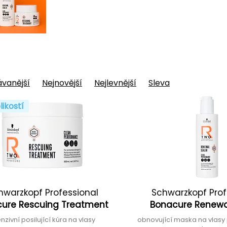
vanější
Nejnovější
Nejlevnější
Sleva
likostí
hwarzkopf Professional
Schwarzkopf Prof
ure Rescuing Treatment
Bonacure Renewa
enzivní posilující kúra na vlasy
obnovující maska na vlasy