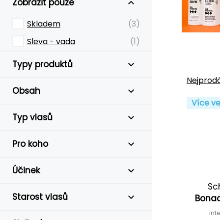
Zobrazit pouze
Skladem
(3)
Sleva - vada
(1)
Typy produktů
Nejprodá
Obsah
Více ve
Typ vlasů
Pro koho
Účinek
Sc
Starost vlasů
Bonac
int