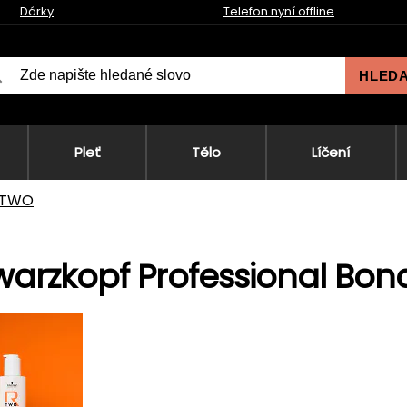
Dárky
Telefon nyní offline
HLED
Pleť
Tělo
Líčení
-TWO
arzkopf Professional Bo