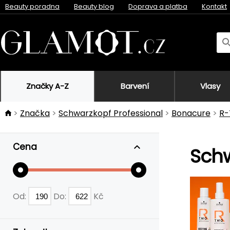
Beauty poradna
Beauty blog
Doprava a platba
Kontakt
Značky A-Z
Barvení
Vlasy
Značka
Schwarzkopf Professional
Bonacure
R
Cena
Schw
Od:
Do:
Kč