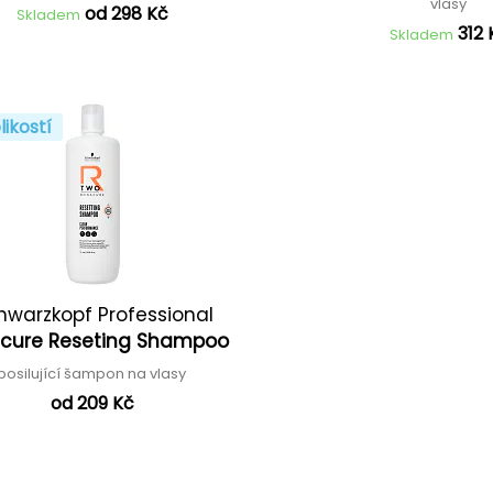
vlasy
od 298 Kč
Skladem
312 
Skladem
likostí
hwarzkopf Professional
cure Reseting Shampoo
posilující šampon na vlasy
od 209 Kč