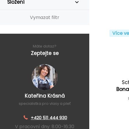
Složení
Vymazat filtr
Více ve
Máte dotaz?
Zeptejte se
Sc
Bona
Kateřina Krásná
specialistka pro vlasy a pleť
+420 511 444 930
V pracovní dny: 8:00-16:30