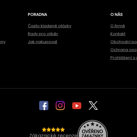
PORADNA
O NÁS
Často kladené otázky
O firmě
Rady pro výběr
Kontakt
ěny
Jak nakupovat
Obchodní p
Ochrana oso
Prohlášení o 
Zákaznické recenze