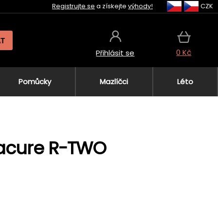
Registrujte se
a získejte
výhody!
CZK
AT
0 Kč
Přihlásit se
Pomůcky
Mazlíčci
Léto
nacure R-TWO