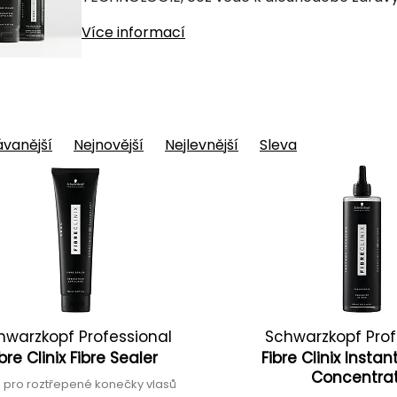
Více informací
vanější
Nejnovější
Nejlevnější
Sleva
hwarzkopf Professional
Schwarzkopf Prof
ibre Clinix Fibre Sealer
Fibre Clinix Instan
Concentra
 pro roztřepené konečky vlasů