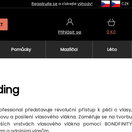
Registrujte se
a získejte
výhody!
CZK
AT
0 Kč
Přihlásit se
Pomůcky
Mazlíčci
Léto
ding
fessional představuje revoluční přístup k péči o vlasy,
novu a posílení vlasového vlákna. Zaměřuje se na tvorbu
ších vrstvách vlasového vlákna pomocí BONDFINITY
ým a odolným vlasům.