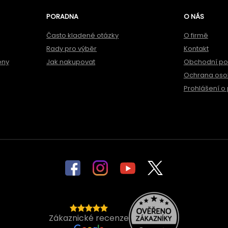
PORADNA
O NÁS
Často kladené otázky
O firmě
Rady pro výběr
Kontakt
ěny
Jak nakupovat
Obchodní p
Ochrana oso
Prohlášení o 
Zákaznické recenze