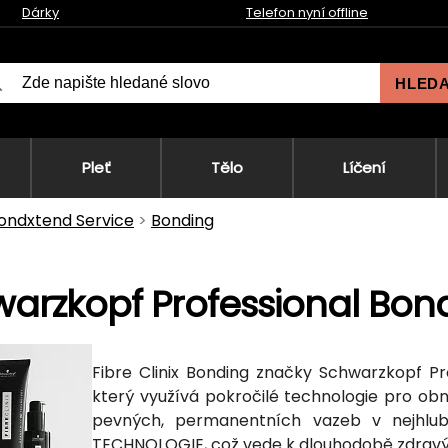
Dárky
Telefon nyní offline
HLED
Pleť
Tělo
Líčení
ondxtend Service
Bonding
arzkopf Professional Bon
Fibre Clinix Bonding značky Schwarzkopf Pro
který využívá pokročilé technologie pro ob
pevných, permanentních vazeb v nejhlub
TECHNOLOGIE, což vede k dlouhodobě zdrav