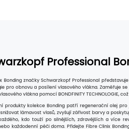
arzkopf Professional Bo
nix Bonding značky Schwarzkopf Professional představuje 
ie pro obnovu a posílení vlasového vlákna. Zaměřuje s
vlasového vlákna pomocí BONDFINITY TECHNOLOGIE, což
ní produkty kolekce Bonding patří regenerační olej pro
snižovat lámavost vlasů, zvyšují zářivost barvy a poskyt
každého, kdo touží po silnějších, zdravějších a více rev
nebo každodenní péči doma. Přidejte Fibre Clinix Bondin