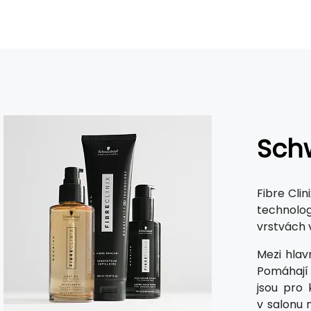
Schw
Fibre Cli
technolog
vrstvách 
Mezi hlav
Pomáhají 
jsou pro 
v salonu 