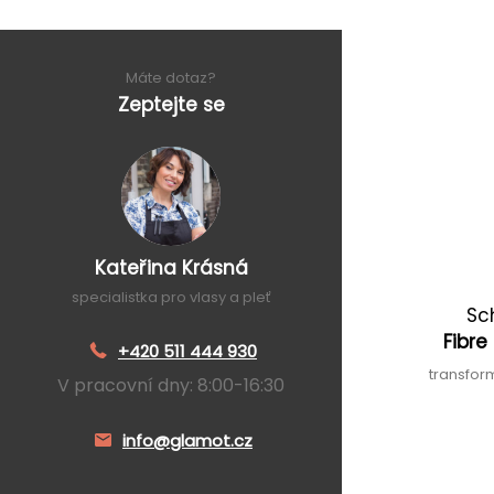
Máte dotaz?
Zeptejte se
Kateřina Krásná
specialistka pro vlasy a pleť
Sc
Fibre
+420 511 444 930
transfor
V pracovní dny: 8:00-16:30
info@glamot.cz