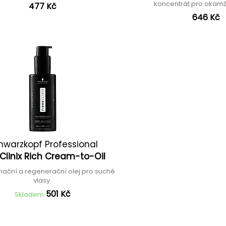
koncentrát pro okamži
477 Kč
646 Kč
hwarzkopf Professional
 Clinix Rich Cream-to-Oil
mační a regenerační olej pro suché
vlasy
501 Kč
Skladem