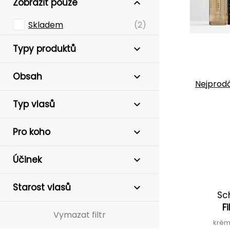
Zobrazit pouze
Skladem
(2)
Typy produktů
Obsah
Nejprodá
Typ vlasů
Pro koho
Účinek
Starost vlasů
Sc
F
Vymazat filtr
krém