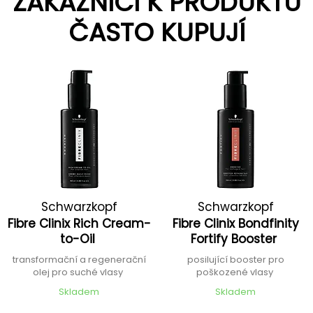
ZÁKAZNÍCI K PRODUKTU
ČASTO KUPUJÍ
Schwarzkopf
Schwarzkopf
Fibre Clinix Rich Cream-
Fibre Clinix Bondfinity
Professional
Professional
to-Oil
Fortify Booster
transformační a regenerační
posilující booster pro
olej pro suché vlasy
poškozené vlasy
Skladem
Skladem