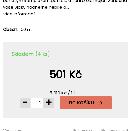
bohatým komplexem pěti olejů tento olej nejen zanechá
vaše vlasy nádherně hebké a...
Více informací
Obsah:
100 ml
Skladem (4 ks)
501 Kč
5 010 Kč / 1 l
-
+
DO KOŠÍKU
Výrobce:
Schwarzkopf Professional