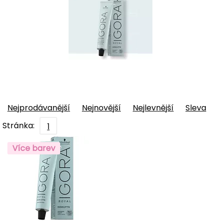
Nejprodávanější
Nejnovější
Nejlevnější
Sleva
Stránka:
1
Více barev