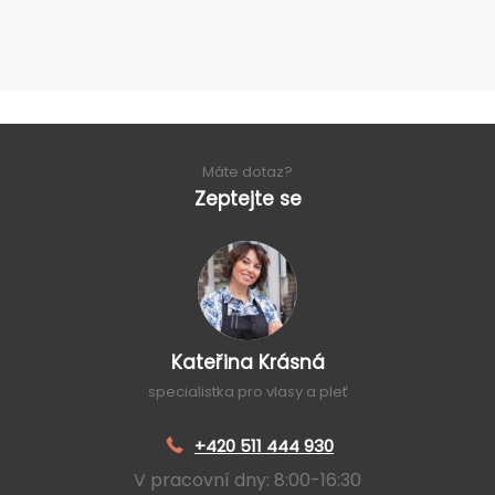
Máte dotaz?
Zeptejte se
Kateřina Krásná
specialistka pro vlasy a pleť
+420 511 444 930
V pracovní dny: 8:00-16:30