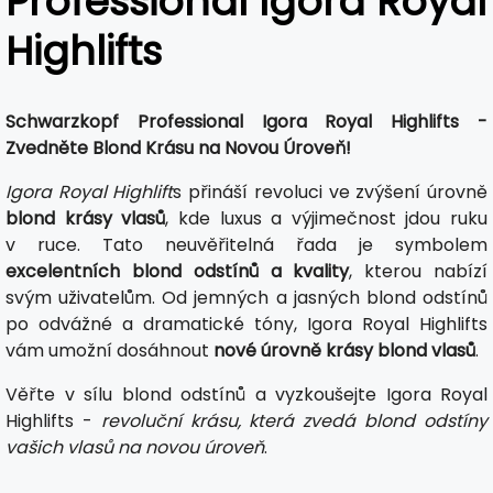
Professional Igora Royal
Highlifts
Schwarzkopf Professional Igora Royal Highlifts -
Zvedněte Blond Krásu na Novou Úroveň!
Igora Royal Highlift
s přináší revoluci ve zvýšení úrovně
blond krásy vlasů
, kde luxus a výjimečnost jdou ruku
v ruce. Tato neuvěřitelná řada je symbolem
excelentních blond odstínů a kvality
, kterou nabízí
svým uživatelům. Od jemných a jasných blond odstínů
po odvážné a dramatické tóny, Igora Royal Highlifts
vám umožní dosáhnout
nové úrovně krásy blond vlasů
.
Věřte v sílu blond odstínů a vyzkoušejte Igora Royal
Highlifts -
revoluční krásu, která zvedá blond odstíny
vašich vlasů na novou úroveň
.