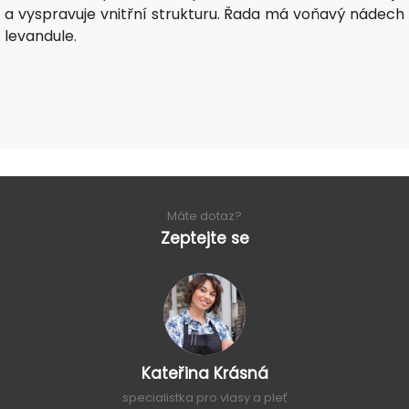
a vyspravuje vnitřní strukturu. Řada má voňavý nádech
levandule.
Máte dotaz?
Zeptejte se
Kateřina Krásná
specialistka pro vlasy a pleť