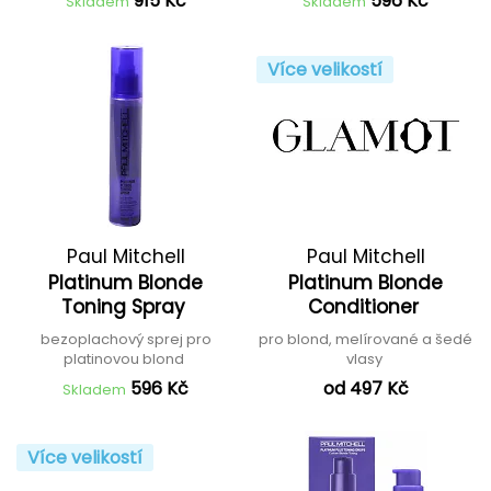
915 Kč
596 Kč
Skladem
Skladem
Více velikostí
Paul Mitchell
Paul Mitchell
Platinum Blonde
Platinum Blonde
Toning Spray
Conditioner
bezoplachový sprej pro
pro blond, melírované a šedé
platinovou blond
vlasy
596 Kč
od 497 Kč
Skladem
Více velikostí