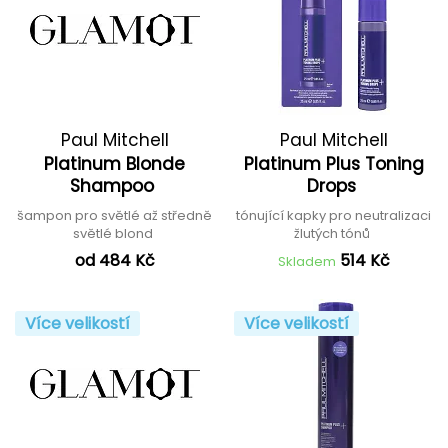
Paul Mitchell
Paul Mitchell
Platinum Blonde
Platinum Plus Toning
Shampoo
Drops
šampon pro světlé až středně
tónující kapky pro neutralizaci
světlé blond
žlutých tónů
od 484 Kč
514 Kč
Skladem
Více velikostí
Více velikostí