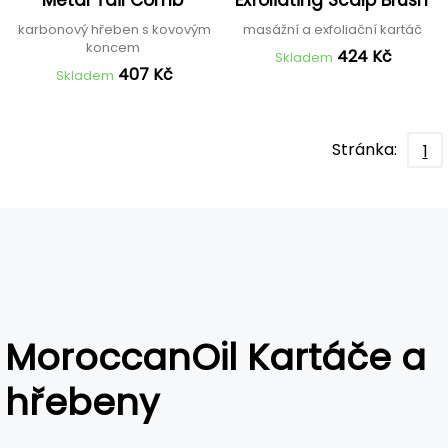
Metal Tail Comb
Exfoliating Scalp Brush
karbonový hřeben s kovovým
masážní a exfoliační kartáč
koncem
424 Kč
Skladem
407 Kč
Skladem
Stránka:
1
MoroccanOil Kartáče a
hřebeny