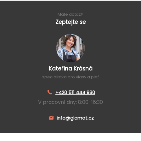
Máte dotaz?
Zeptejte se
Kateřina Krásná
specialistka pro vlasy a pleť
+420 511 444 930
V pracovní dny: 8:00-16:30
info@glamot.cz