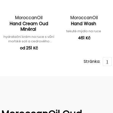
MoroccanOil
MoroccanOil
Hand Cream Oud
Hand Wash
Minéral
tekuté mýdlo na ruce
hydratační krém na ruce s vůní
461 Kč
mořské soli a cedrového
dřeva
od 251 Kč
Stránka:
1