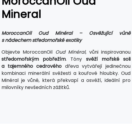
MoroccanOil Oud
Mineral
MoroccanOil Oud Minéral – Osvěžující vůně
s nádechem středomořské exotiky
Objevte MoroccanOil
Oud Minéral
, vůni inspirovanou
středomořským pobřežím
. Tóny
svěží mořské soli
a tajemného cedrového
dřeva vytvářejí jedinečnou
kombinaci minerální svěžesti a kouřové hloubky. Oud
Minéral je vůně, která překvapí a osvěží, ideální pro
milovníky nevšedních zážitků.