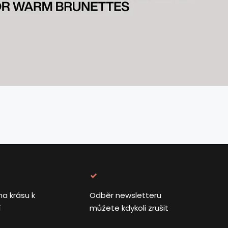
na krásu k
Odběr newsletteru
í
můžete kdykoli zrušit