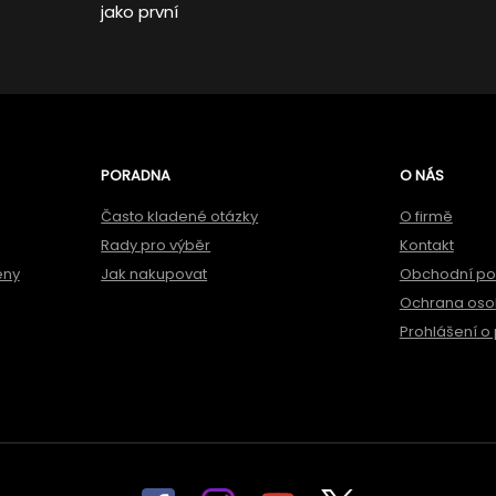
jako první
PORADNA
O NÁS
Často kladené otázky
O firmě
Rady pro výběr
Kontakt
ěny
Jak nakupovat
Obchodní p
Ochrana oso
Prohlášení o 