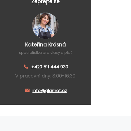
Zeptejte se
Kateřina Krásná
specialistka pro vlasy a pleť
+420 511 444 930
V pracovní dny: 8:00-16:30
info@glamot.cz