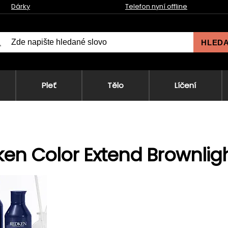
Dárky
Telefon nyní offline
HLED
Pleť
Tělo
Líčení
en Color Extend Brownlig