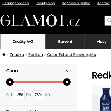
Beauty poradna
Beauty blog
Doprava a platba
Kontakt
Značky A-Z
Barvení
Vlasy
Značka
Redken
Color Extend Brownlights
Cena
Redk
Od:
Do:
Kč