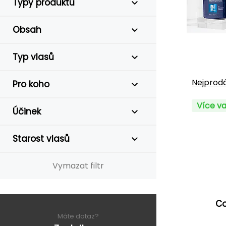
Typy produktů
Obsah
Typ vlasů
Nejprodá
Pro koho
Více va
Účinek
Starost vlasů
Vymazat filtr
Co
Máte dotaz?