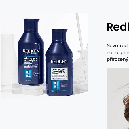
Redk
Nová řa
nebo při
přirozený