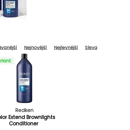
vanější
Nejnovější
Nejlevnější
Sleva
riant
Redken
lor Extend Brownlights
Conditioner