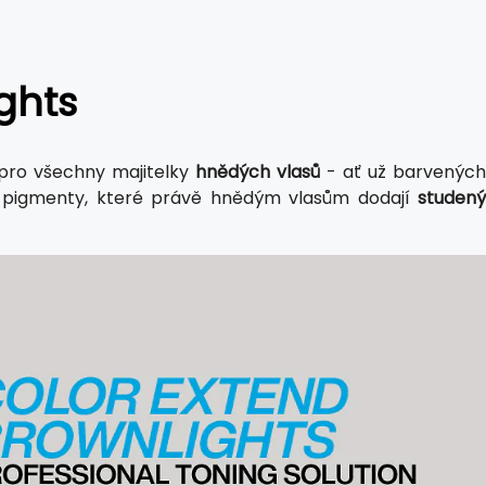
ghts
pro všechny majitelky
hnědých vlasů
- ať už barvenýc
é pigmenty, které právě hnědým vlasům dodají
studený