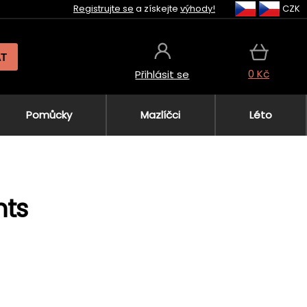
Registrujte se
a získejte
výhody!
CZK
AT
0 Kč
Přihlásit se
Pomůcky
Mazlíčci
Léto
hts