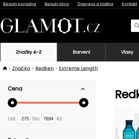
Beauty poradna
Beauty blog
Doprava a platba
Kontakt
Značky A-Z
Barvení
Vlasy
Značka
Redken
Extreme Length
Cena
Redk
Od:
Do:
Kč