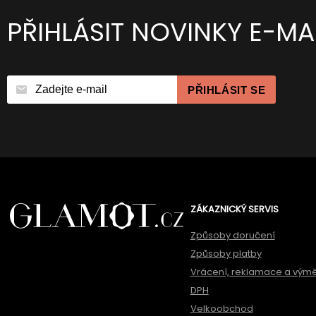
PŘIHLÁSIT NOVINKY E-MA
PŘIHLÁSIT SE
ZÁKAZNICKÝ SERVIS
Způsoby doručení
Způsoby platby
Vrácení, reklamace a vým
DPH
Velkoobchod