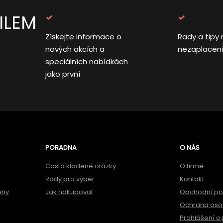
ILEM
Získejte informace o
Rady a tipy 
nových akcích a
nezaplacen
speciálních nabídkách
jako první
PORADNA
O NÁS
Často kladené otázky
O firmě
Rady pro výběr
Kontakt
ěny
Jak nakupovat
Obchodní p
Ochrana oso
Prohlášení o 