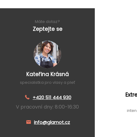
Máte dotaz?
Zeptejte se
Kateřina Krásná
specialistka pro vlasy a pleť
Extr
+420 511 444 930
V pracovní dny: 8:00-16:30
inte
info@glamot.cz