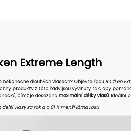
ken Extreme Length
o nekonečně dlouhých vlasech? Objevte řadu
Redken Ex
echny produkty z této řady jsou vyvinuty tak, aby pomáha
onečků, čímž je dosaženo
maximální délky vlasů
. Ideální 
 delší vlasy za rok a o 81 % menší lámavost!