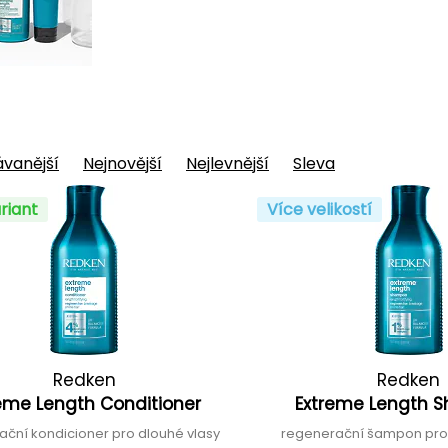
vanější
Nejnovější
Nejlevnější
Sleva
riant
Více velikostí
Redken
Redken
eme Length Conditioner
Extreme Length
ační kondicioner pro dlouhé vlasy
regenerační šampon pro