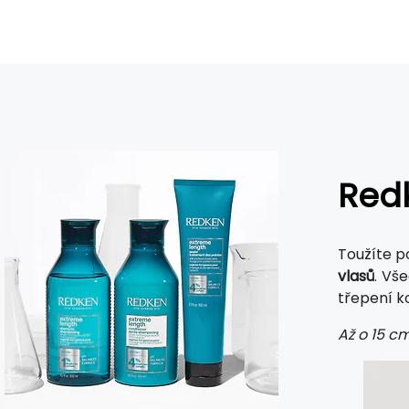
Red
Toužíte p
vlasů
. Vš
třepení k
Až o 15 cm