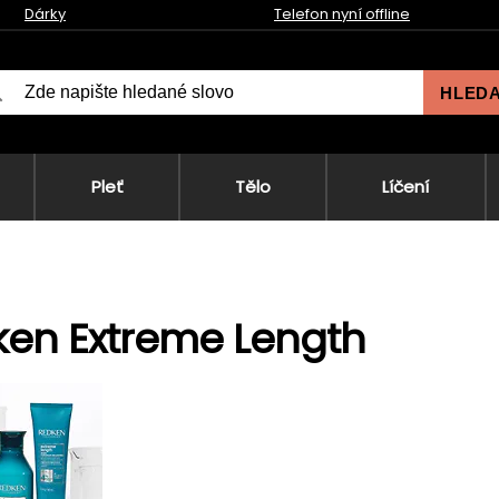
Dárky
Telefon nyní offline
HLED
Pleť
Tělo
Líčení
en Extreme Length