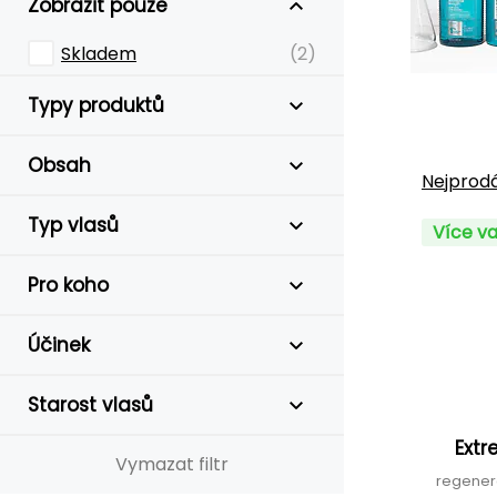
Zobrazit pouze
Skladem
(2)
Typy produktů
Obsah
Nejprodá
Typ vlasů
Více va
Pro koho
Účinek
Starost vlasů
Extr
Vymazat filtr
regener