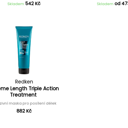
542 Kč
od 47
Skladem
Skladem
Redken
eme Length Triple Action
Treatment
nzivní maska pro posílení délek
882 Kč