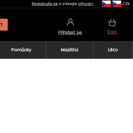
Registrujte se
a získejte
výhody!
CZK
AT
0 Kč
Přihlásit se
Pomůcky
Mazlíčci
Léto