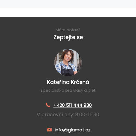
Máte dotaz?
Zeptejte se
Kateřina Krásná
specialistka pro vlasy a pleť
+420 511 444 930
V pracovní dny: 8:00-16:30
info@glamot.cz