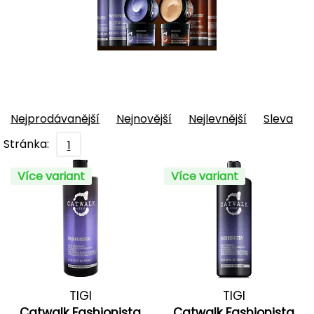
Nejprodávanější
Nejnovější
Nejlevnější
Sleva
Stránka:
1
Více variant
Více variant
TIGI
TIGI
Catwalk Fashionista
Catwalk Fashionista