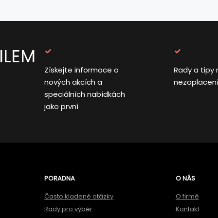
ILEM
Získejte informace o
Rady a tipy 
nových akcích a
nezaplacen
speciálních nabídkách
jako první
PORADNA
O NÁS
Často kladené otázky
O firmě
Rady pro výběr
Kontakt