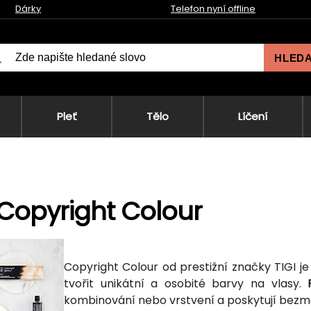
Dárky
Telefon nyní offline
HLED
Pleť
Tělo
Líčení
 Copyright Colour
Copyright Colour od prestižní značky TIGI j
tvořit unikátní a osobité barvy na vlasy.
kombinování nebo vrstvení a poskytují bezm