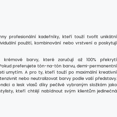
y profesionální kadeřníky, kteří touží tvořit unikátní
viduální použití, kombinování nebo vrstvení a poskytují
 krémové barvy, které zaručují až 100% překrytí
. Pokud preferujete tón-na-tón barvu, demi-permanentní
eti umytím. A pro ty, kteří touží po maximální kreativní
ntenzivnit nebo neutralizovat barvy podle vaší představy.
ondici a lesk vlasů díky pečlivě vybraným složkám jako
stylisty, kteří chtějí nabídnout svým klientům jedinečná