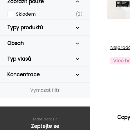
Zobrazit pouze
Skladem
(2)
Typy produktů
Obsah
Nejprodá
Typ vlasů
Více b
Koncentrace
Vymazat filtr
Copy
Máte dotaz?
Zeptejte se