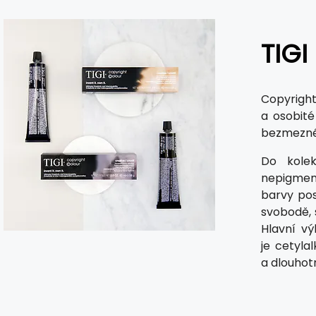
TIGI
Copyright
a osobité
bezmezné 
Do kolek
nepigment
barvy pos
svobodě, 
Hlavní vý
je cetyla
a dlouhot