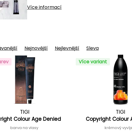
Více informací
vanější
Nejnovější
Nejlevnější
Sleva
arev
Více variant
TIGI
TIGI
right Colour Age Denied
Copyright Colour 
barva na vlasy
krémový vyví