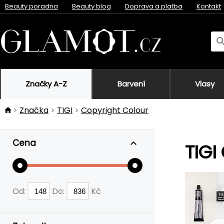
Beauty poradna
Beauty blog
Doprava a platba
Kontakt
Značky A-Z
Barvení
Vlasy
Značka
TIGI
Copyright Colour
Cena
TIGI
Od:
Do:
Kč