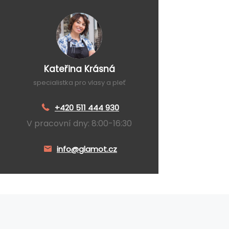
Kateřina Krásná
specialistka pro vlasy a pleť
+420 511 444 930
V pracovní dny: 8:00-16:30
info@glamot.cz