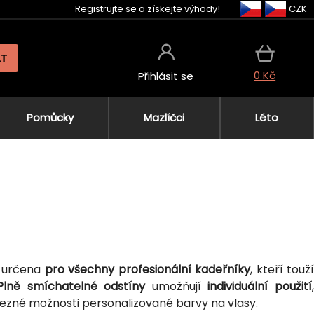
Registrujte se
a získejte
výhody!
CZK
AT
0 Kč
Přihlásit se
Pomůcky
Mazlíčci
Léto
e určena
pro všechny profesionální kadeřníky
, kteří touž
Plně smíchatelné odstíny
umožňují
individuální použití
ezné možnosti personalizované barvy na vlasy.