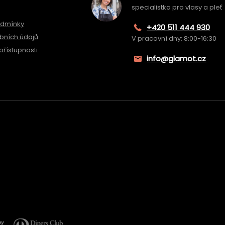
specialistka pro vlasy a pleť
odmínky
+420 511 444 930
bních údajů
V pracovní dny: 8:00-16:30
přístupnosti
info@glamot.cz