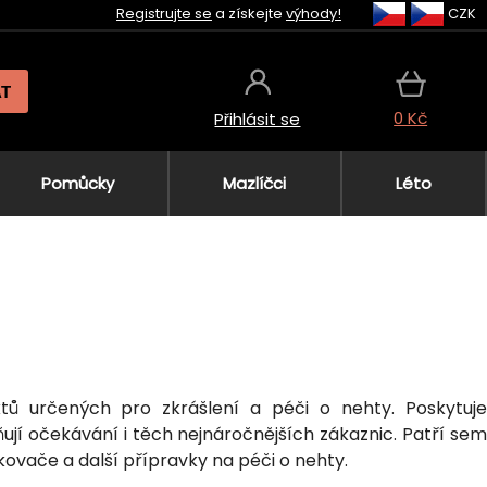
Registrujte se
a získejte
výhody!
CZK
AT
0 Kč
Přihlásit se
Pomůcky
Mazlíčci
Léto
ktů určených pro zkrášlení a péči o nehty. Poskytuje
lňují očekávání i těch nejnáročnějších zákaznic. Patří sem
kovače a další přípravky na péči o nehty.