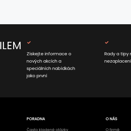
ILEM
Získejte informace o
Rady a tipy 
nových akcích a
nezaplacen
speciálních nabídkách
jako první
PORADNA
O NÁS
Často kladené otázky
O firmě