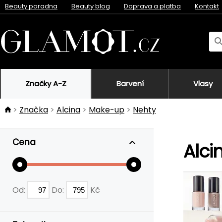
Beauty poradna
Beauty blog
Doprava a platba
Kontakt
Značky A-Z
Barvení
Vlasy
Značka
Alcina
Make-up
Nehty
Cena
Alci
Od:
Do:
Kč