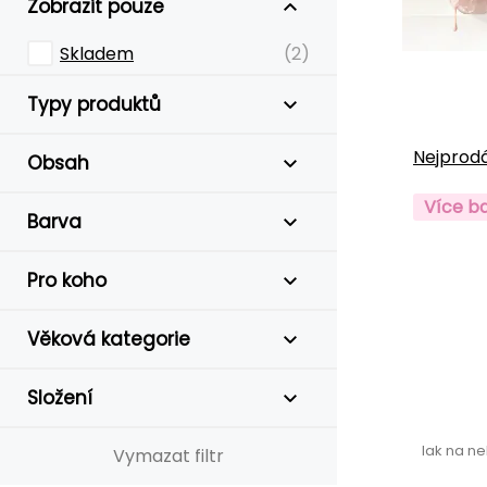
Zobrazit pouze
Skladem
(2)
Typy produktů
Nejprodá
Obsah
Více b
Barva
Pro koho
Věková kategorie
Složení
lak na n
Vymazat filtr