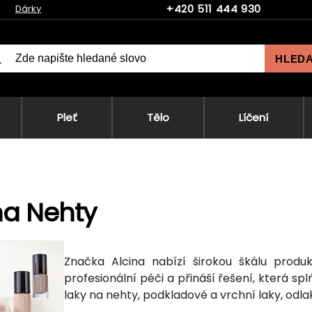
+420 511 444 930
Dárky
HLED
Pleť
Tělo
Líčení
na Nehty
Značka Alcina nabízí širokou škálu produ
profesionální péči a přináší řešení, která sp
laky na nehty, podkladové a vrchní laky, odla