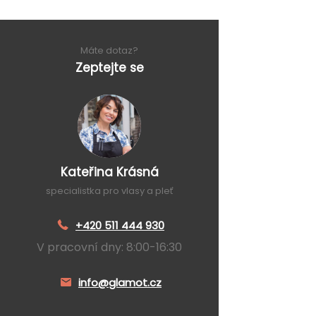
Máte dotaz?
Zeptejte se
Kateřina Krásná
specialistka pro vlasy a pleť
+420 511 444 930
V pracovní dny: 8:00-16:30
info@glamot.cz