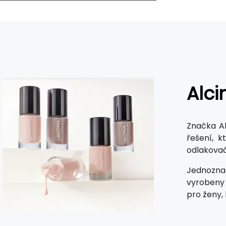
Alci
Značka Al
řešení, k
odlakovač
Jednoznač
vyrobeny 
pro ženy, 