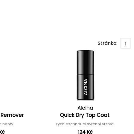
Stránka:
1
Alcina
ur Remover
Quick Dry Top Coat
a nehty
rychleschnoucí svrchní vrstva
Kč
124 Kč