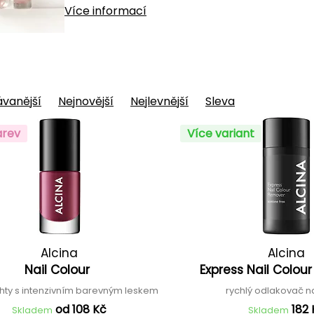
Více informací
vanější
Nejnovější
Nejlevnější
Sleva
arev
Více variant
Alcina
Alcina
Nail Colour
Express Nail Colo
ehty s intenzivním barevným leskem
rychlý odlakovač n
od 108 Kč
182 
Skladem
Skladem