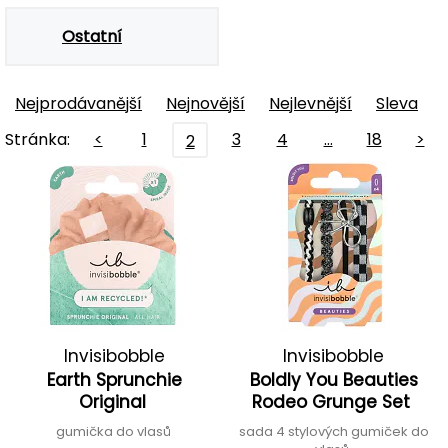
Ostatní
Nejprodávanější
Nejnovější
Nejlevnější
Sleva
Stránka:
<
1
3
4
…
18
>
2
Invisibobble
Invisibobble
Earth Sprunchie
Boldly You Beauties
Original
Rodeo Grunge Set
gumička do vlasů
sada 4 stylových gumiček do