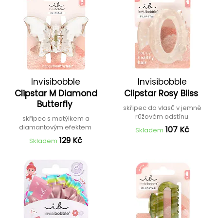
Invisibobble
Invisibobble
Clipstar M Diamond
Clipstar Rosy Bliss
Butterfly
skřipec do vlasů v jemně
růžovém odstínu
skřipec s motýlkem a
diamantovým efektem
107 Kč
Skladem
129 Kč
Skladem