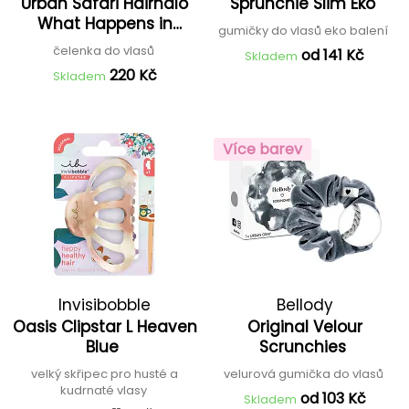
Urban Safari Hairhalo
Sprunchie Slim Eko
What Happens in
gumičky do vlasů eko balení
Safari
čelenka do vlasů
od 141 Kč
Skladem
220 Kč
Skladem
Více barev
Invisibobble
Bellody
Oasis Clipstar L Heaven
Original Velour
Blue
Scrunchies
velký skřipec pro husté a
velurová gumička do vlasů
kudrnaté vlasy
od 103 Kč
Skladem