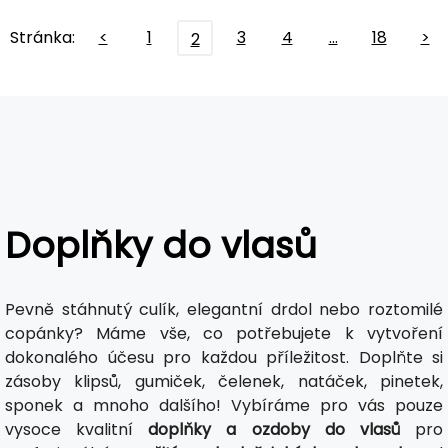
Stránka:
<
1
3
4
…
18
>
2
Doplňky do vlasů
Pevně stáhnutý culík, elegantní drdol nebo roztomilé
copánky? Máme vše, co potřebujete k vytvoření
dokonalého účesu pro každou příležitost. Doplňte si
zásoby klipsů, gumiček, čelenek, natáček, pinetek,
sponek a mnoho dalšího! Vybíráme pro vás pouze
vysoce kvalitní
doplňky a ozdoby do vlasů
pro