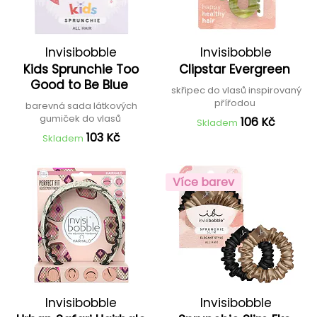
Invisibobble
Invisibobble
Kids Sprunchie Too
Clipstar Evergreen
Good to Be Blue
skřipec do vlasů inspirovaný
přířodou
barevná sada látkových
gumiček do vlasů
106 Kč
Skladem
103 Kč
Skladem
Více barev
Invisibobble
Invisibobble