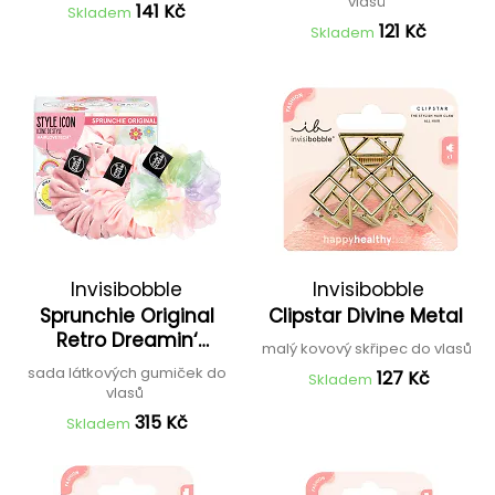
vlasů
141 Kč
Skladem
121 Kč
Skladem
Invisibobble
Invisibobble
Sprunchie Original
Clipstar Divine Metal
Retro Dreamin‘
malý kovový skřipec do vlasů
Macaron
sada látkových gumiček do
127 Kč
Skladem
vlasů
315 Kč
Skladem