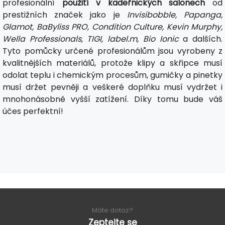
profesionální
použití v kadeřnických salonech
od
prestižních značek jako je
Invisibobble, Papanga,
Glamot, BaByliss PRO, Condition Culture, Kevin Murphy,
Wella Professionals, TIGI, label.m, Bio Ionic
a dalších.
Tyto pomůcky určené profesionálům jsou vyrobeny z
kvalitnějších materiálů, protože klipy a skřipce musí
odolat teplu i chemickým procesům, gumičky a pinetky
musí držet pevněji a veškeré doplňku musí vydržet i
mnohonásobně vyšší zatížení. Díky tomu bude váš
účes perfektní!
Máte dotaz?
Zeptejte se