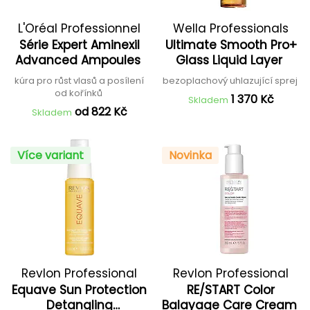
L'Oréal Professionnel
Wella Professionals
Série Expert Aminexil
Ultimate Smooth Pro+
Advanced Ampoules
Glass Liquid Layer
kúra pro růst vlasů a posílení
bezoplachový uhlazující sprej
od kořínků
1 370 Kč
Skladem
od 822 Kč
Skladem
Více variant
Novinka
Revlon Professional
Revlon Professional
Equave Sun Protection
RE/START Color
Detangling
Balayage Care Cream