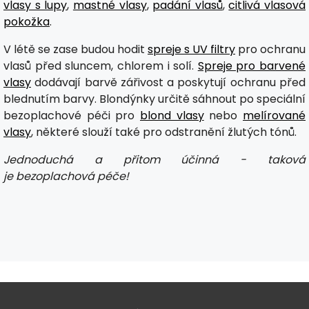
vlasy s lupy
,
mastné vlasy
,
padání vlasů
,
citlivá vlasová
pokožka
.
V létě se zase budou hodit
spreje s UV filtry
pro ochranu
vlasů před sluncem, chlorem i solí.
Spreje pro barvené
vlasy
dodávají barvě zářivost a poskytují ochranu před
blednutím barvy. Blondýnky určitě sáhnout po speciální
bezoplachové péči pro
blond vlasy
nebo
melírované
vlasy
, některé slouží také pro odstranění žlutých tónů.
Jednoduchá a přitom účinná - taková
je bezoplachová péče!