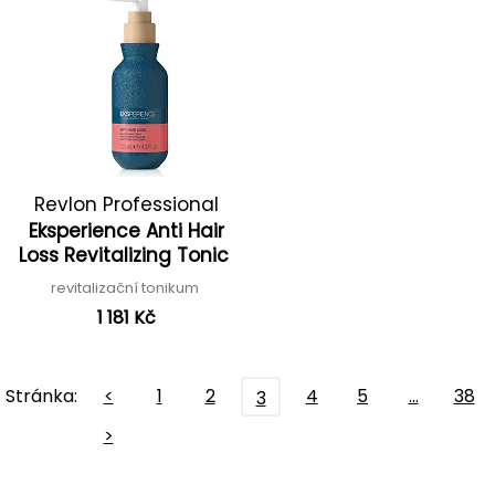
Revlon Professional
Eksperience Anti Hair
Loss Revitalizing Tonic
revitalizační tonikum
1 181 Kč
Stránka:
<
1
2
4
5
…
38
3
>