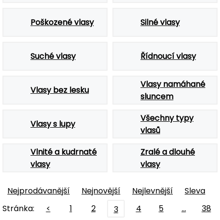
Poškozené vlasy
Silné vlasy
Suché vlasy
Řídnoucí vlasy
Vlasy namáhané
Vlasy bez lesku
sluncem
Všechny typy
Vlasy s lupy
vlasů
Vlnité a kudrnaté
Zralé a dlouhé
vlasy
vlasy
Nejprodávanější
Nejnovější
Nejlevnější
Sleva
Stránka:
<
1
2
4
5
…
38
3