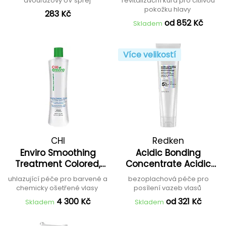
dvoufázový UV sprej
revitalizační kúra pro citlivou
pokožku hlavy
283 Kč
od 852 Kč
Skladem
Více velikostí
CHI
Redken
Enviro Smoothing
Acidic Bonding
Treatment Colored,
Concentrate Acidic
Chemically Treated
Perfecting
uhlazující péče pro barvené a
bezoplachová péče pro
Hair
Concentrate Leave-In
chemicky ošetřené vlasy
posílení vazeb vlasů
Treatment
4 300 Kč
od 321 Kč
Skladem
Skladem