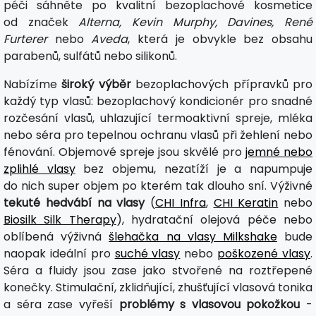
péči sáhněte po kvalitní bezoplachové kosmetice
od značek
Alterna, Kevin Murphy, Davines, René
Furterer
nebo
Aveda
, která je obvykle bez obsahu
parabenů, sulfátů nebo silikonů.
Nabízíme
široký výběr
bezoplachových přípravků pro
každý typ vlasů: bezoplachový kondicionér pro snadné
rozčesání vlasů, uhlazující termoaktivní spreje, mléka
nebo séra pro tepelnou ochranu vlasů při žehlení nebo
fénování. Objemové spreje jsou skvělé pro
jemné nebo
zplihlé vlasy
bez objemu, nezatíží je a napumpuje
do nich super objem po kterém tak dlouho sní. Výživné
tekuté hedvábí na vlasy
(
CHI Infra
,
CHI Keratin
nebo
Biosilk Silk Therapy
), hydratační olejová péče nebo
oblíbená výživná
šlehačka na vlasy Milkshake
bude
naopak ideální pro
suché vlasy
nebo
poškozené vlasy
.
Séra a fluidy jsou zase jako stvořené na roztřepené
konečky. Stimulační, zklidňující, zhušťující vlasová tonika
a séra zase vyřeší
problémy s vlasovou pokožkou
-