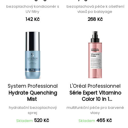
Conditioner
bezoplachový kondicionér s
bezoplachová péče k ošetření
UV filtry
vlasů po balayage
142 Kč
268 Kč
System Professional
L'Oréal Professionnel
Hydrate Quenching
Série Expert Vitamino
Mist
Color 10 in 1
Professional Milk
hydratační bezoplachový
multifunkční péče pro barvené
sprej
vlasy
520 Kč
465 Kč
Skladem
Skladem