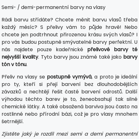
Semi- / demi-permanentní barvy na vlasy
Rádi barvu střídáte? Chcete měnit barvu vlasů třeba
každý měsíc? S přelivy vám to půjde hravě! Nebo
chcete jen podtrhnout přirozenou krásu svých vlasů? I
pro vás budou postupně smývatelné barvy perfektní. U
nás najdete pouze kadeřnické
přelivové barvy té
nejvyšší kvality
. Tyto barvy jsou známé také jako
barvy
tón v tónu
.
Přeliv na vlasy se
postupně vymývá
, a proto je ideální
pro ty, kteří si přejí barvení bez dlouhodobějších
závazků a nechtějí řešit časté barvení odrostů. Další
výhodou těchto barev je to, ženeobsahují tak silné
chemické látky. A také obsažená barviva jsou často na
rostlinné nebo přírodní bázi, což je pro vlasy mnohem
šetrnější.
Zjistěte jaký je rozdíl mezi semi a demi permanentní