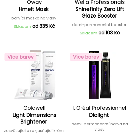
Oway
Wella Professionals
Hmelt Mask
Shinefinity Zero Lift
Glaze Booster
barvící maska na vlasy
demi-permanentní booster
od 335 Kč
Skladem
od 103 Kč
Skladem
Více barev
Více barev
Goldwell
L'Oréal Professionnel
Light Dimensions
Dialight
Brightener
demi-permanentní barva na
vlasy
zesvětlující a rozjasňující krém