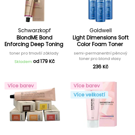
Schwarzkopf
Goldwell
BlondME Bond
Light Dimensions Soft
Professional
Enforcing Deep Toning
Color Foam Toner
toner pro tmavší základy
semi-permanentní pěnový
toner pro blond vlasy
od 179 Kč
Skladem
236 Kč
Více barev
Více barev
Více velikostí