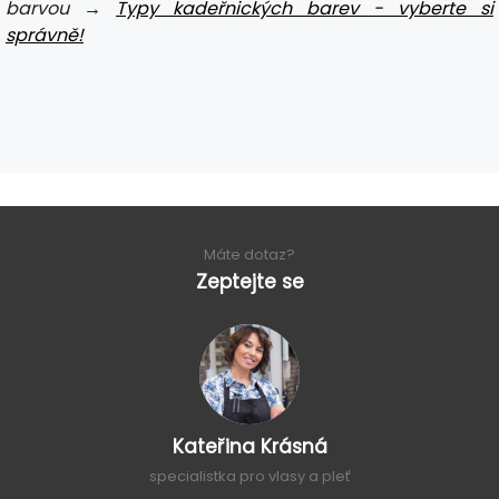
barvou →
Typy kadeřnických barev - vyberte si
správně!
Máte dotaz?
Zeptejte se
Kateřina Krásná
specialistka pro vlasy a pleť