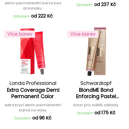
demi-permanentní barva bez
od 237 Kč
Skladem
amoniaku
od 222 Kč
Skladem
Více barev
Více barev
Londa Professional
Schwarzkopf
Extra Coverage Demi
BlondME Bond
Professional
Permanent Color
Enforcing Pastel
Toning
extra krycí demi-permanentní
toner pro světlé základy
barva na vlasy
od 175 Kč
Skladem
od 96 Kč
Skladem